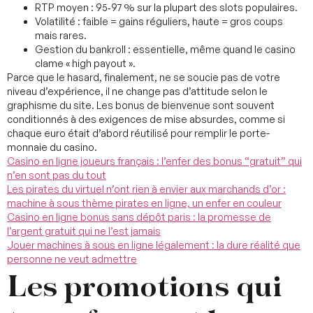
RTP moyen : 95‑97 % sur la plupart des slots populaires.
Volatilité : faible = gains réguliers, haute = gros coups
mais rares.
Gestion du bankroll : essentielle, même quand le casino
clame « high payout ».
Parce que le hasard, finalement, ne se soucie pas de votre
niveau d’expérience, il ne change pas d’attitude selon le
graphisme du site. Les bonus de bienvenue sont souvent
conditionnés à des exigences de mise absurdes, comme si
chaque euro était d’abord réutilisé pour remplir le porte-
monnaie du casino.
Casino en ligne joueurs français : l’enfer des bonus “gratuit” qui
n’en sont pas du tout
Les pirates du virtuel n’ont rien à envier aux marchands d’or :
machine à sous thème pirates en ligne, un enfer en couleur
Casino en ligne bonus sans dépôt paris : la promesse de
l’argent gratuit qui ne l’est jamais
Jouer machines à sous en ligne légalement : la dure réalité que
personne ne veut admettre
Les promotions qui