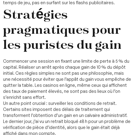
temps de jeu, pas en surfant sur les flashs publicitaires.
Stratégies
pragmatiques pour
les puristes du gain
Commencer une session en fixant une limite de perte à 5 % du
capital. Réaliser un arrêt après chaque gain de 10 % du dépôt
initial. Ces règles simples ne sont pas une philosophie, mais
une nécessité pour éviter que l’appât du gain vous empêche de
quitter la table. Les casinos en ligne, même ceux qui affichent
des taux de paiement élevés, ne sont pas des lieux où l’on
s’enrichit sans effort.
Un autre point crucial : surveiller les conditions de retrait.
Certains sites imposent des délais de traitement qui
transforment l’obtention d’un gain en un calvaire administratif.
Le dernier jour, j’ai vu un retrait bloqué 48 h pour un problème de
vérification de pièce d’identité, alors que le gain était déjà
affiché dans mon compte.