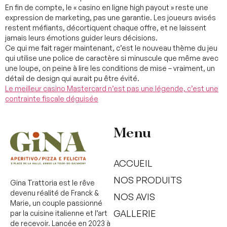
En fin de compte, le « casino en ligne high payout » reste une
expression de marketing, pas une garantie. Les joueurs avisés
restent méfiants, décortiquent chaque offre, et ne laissent
jamais leurs émotions guider leurs décisions.
Ce qui me fait rager maintenant, c’est le nouveau thème du jeu
qui utilise une police de caractère si minuscule que même avec
une loupe, on peine à lire les conditions de mise – vraiment, un
détail de design qui aurait pu être évité.
Le meilleur casino Mastercard n’est pas une légende, c’est une
contrainte fiscale déguisée
Menu
ACCUEIL
NOS PRODUITS
Gina Trattoria est le rêve
devenu réalité de Franck &
NOS AVIS
Marie, un couple passionné
GALLERIE
par la cuisine italienne et l’art
de recevoir. Lancée en 2023 à