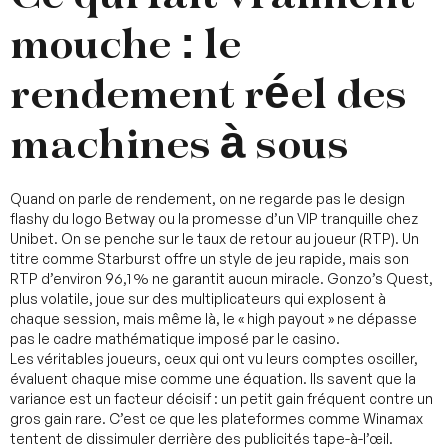
mouche : le
rendement réel des
machines à sous
Quand on parle de rendement, on ne regarde pas le design
flashy du logo Betway ou la promesse d’un VIP tranquille chez
Unibet. On se penche sur le taux de retour au joueur (RTP). Un
titre comme Starburst offre un style de jeu rapide, mais son
RTP d’environ 96,1 % ne garantit aucun miracle. Gonzo’s Quest,
plus volatile, joue sur des multiplicateurs qui explosent à
chaque session, mais même là, le « high payout » ne dépasse
pas le cadre mathématique imposé par le casino.
Les véritables joueurs, ceux qui ont vu leurs comptes osciller,
évaluent chaque mise comme une équation. Ils savent que la
variance est un facteur décisif : un petit gain fréquent contre un
gros gain rare. C’est ce que les plateformes comme Winamax
tentent de dissimuler derrière des publicités tape-à-l’œil.