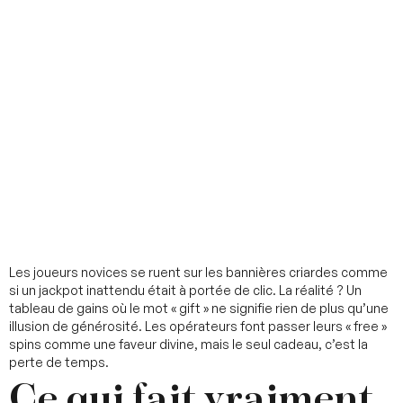
vérité sur les
promesses qui
ne tiennent
pas la route
Les joueurs novices se ruent sur les bannières criardes comme
si un jackpot inattendu était à portée de clic. La réalité ? Un
tableau de gains où le mot « gift » ne signifie rien de plus qu’une
illusion de générosité. Les opérateurs font passer leurs « free »
spins comme une faveur divine, mais le seul cadeau, c’est la
perte de temps.
Ce qui fait vraiment