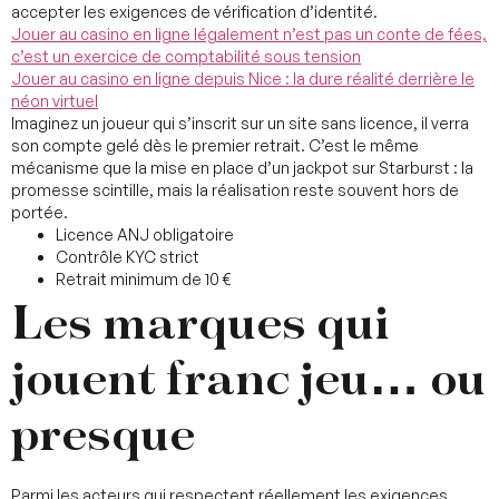
accepter les exigences de vérification d’identité.
Jouer au casino en ligne légalement n’est pas un conte de fées,
c’est un exercice de comptabilité sous tension
Jouer au casino en ligne depuis Nice : la dure réalité derrière le
néon virtuel
Imaginez un joueur qui s’inscrit sur un site sans licence, il verra
son compte gelé dès le premier retrait. C’est le même
mécanisme que la mise en place d’un jackpot sur Starburst : la
promesse scintille, mais la réalisation reste souvent hors de
portée.
Licence ANJ obligatoire
Contrôle KYC strict
Retrait minimum de 10 €
Les marques qui
jouent franc jeu… ou
presque
Parmi les acteurs qui respectent réellement les exigences,