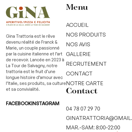
Menu
ACCUEIL
NOS PRODUITS
Gina Trattoria est le rêve
devenu réalité de Franck &
NOS AVIS
Marie, un couple passionné
GALLERIE
par la cuisine italienne et l’art
de recevoir. Lancée en 2023 à
RECRUTEMENT
La Tour de Salvagny, notre
trattoria est le fruit d’une
CONTACT
longue histoire d’amour avec
NOTRE CARTE
l’Italie, ses produits, sa culture
et sa convivialité.
Contact
FACEBOOK
INSTAGRAM
04 78 07 29 70
GINATRATTORIA@GMAIL
MAR.-SAM: 8:00-22:00