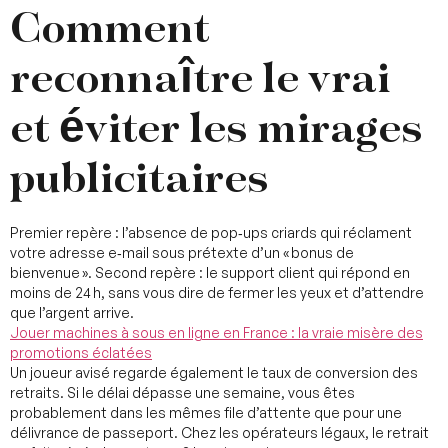
Comment
reconnaître le vrai
et éviter les mirages
publicitaires
Premier repère : l’absence de pop‑ups criards qui réclament
votre adresse e‑mail sous prétexte d’un « bonus de
bienvenue ». Second repère : le support client qui répond en
moins de 24 h, sans vous dire de fermer les yeux et d’attendre
que l’argent arrive.
Jouer machines à sous en ligne en France : la vraie misère des
promotions éclatées
Un joueur avisé regarde également le taux de conversion des
retraits. Si le délai dépasse une semaine, vous êtes
probablement dans les mêmes file d’attente que pour une
délivrance de passeport. Chez les opérateurs légaux, le retrait