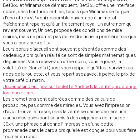
Bet365 et Winamax se démarquent. Bet365 offre une interface
sobre, sans fioritures inutiles, tandis que Winamax se targue
d’une offre « VIP » qui ressemble davantage à un motel
fraîchement repeint qu’à un traitement royal. Un autre nom qui
revient souvent, Unibet, propose des conditions de mise
claires, mais ne promet pas de rendre riche la première fois que
vous cliquez sur « gift ».
Leurs bonus d’accueil sont souvent présentés comme des
cadeaux, alors qu’en réalité ce sont de simples mathématiques
déguisées. Vous recevez un « free spin », vous le jouez, la
volatilité de Gonzo’s Quest vous rappelle qu’il faut survivre aux
rides de la roulette, et vous repartissez avec, à peine, le prix de
votre café du matin.
Jouer casino en ligne sur tablette Android : la vérité qui dérange
les marketeurs
Les promotions sont calibrées comme des calculs de
probabilité, pas comme des miracles. Vous avez l’impression
d’avoir trouvé le trésor, mais la vérité se cache derrière une
clause « les gains sont soumis à des exigences de mise de
30x », une phrase qui donne l’impression d’une petite
promenade dans le parc alors qu’elle est conçue pour vous faire
tourner en rond.