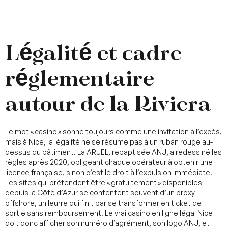
promoteurs
Légalité et cadre
réglementaire
autour de la Riviera
Le mot « casino » sonne toujours comme une invitation à l’excès,
mais à Nice, la légalité ne se résume pas à un ruban rouge au-
dessus du bâtiment. La ARJEL, rebaptisée ANJ, a redessiné les
règles après 2020, obligeant chaque opérateur à obtenir une
licence française, sinon c’est le droit à l’expulsion immédiate.
Les sites qui prétendent être « gratuitement » disponibles
depuis la Côte d’Azur se contentent souvent d’un proxy
offshore, un leurre qui finit par se transformer en ticket de
sortie sans remboursement. Le vrai casino en ligne légal Nice
doit donc afficher son numéro d’agrément, son logo ANJ, et