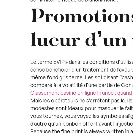
Promotions 
lueur d’un
Le terme « VIP » dans les conditions d’utili
censé bénéficier d’un traitement de faveur
même fond gris terne. Les soi‑disant “cash
comparé à la volatilité d’une partie de Go
Classement casino en ligne France : quand 
Mais les opérateurs ne s’arrêtent pas là. I
modestes sont idéaux pour masquer le fait
vous tournez, vous voyez les symboles aligné
d’autre qu’un bonbon offert avant l’injectio
Because the fine print is always written in