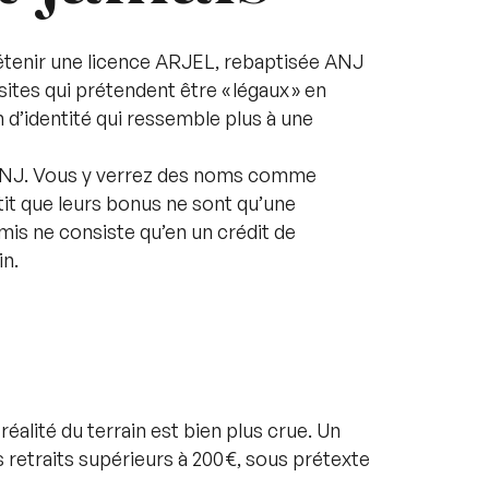
détenir une licence ARJEL, rebaptisée ANJ
ites qui prétendent être « légaux » en
n d’identité qui ressemble plus à une
de l’ANJ. Vous y verrez des noms comme
tit que leurs bonus ne sont qu’une
omis ne consiste qu’en un crédit de
in.
réalité du terrain est bien plus crue. Un
s retraits supérieurs à 200 €, sous prétexte