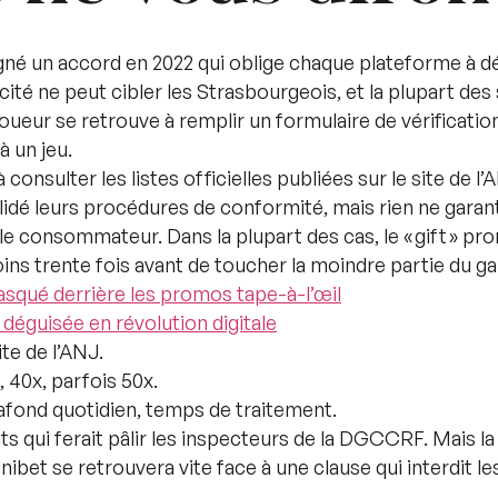
igné un accord en 2022 qui oblige chaque plateforme à 
té ne peut cibler les Strasbourgeois, et la plupart des s
 joueur se retrouve à remplir un formulaire de vérificatio
à un jeu.
 à consulter les listes officielles publiées sur le site 
alidé leurs procédures de conformité, mais rien ne garan
 le consommateur. Dans la plupart des cas, le « gift » pr
ns trente fois avant de toucher la moindre partie du ga
squé derrière les promos tape-à-l’œil
 déguisée en révolution digitale
te de l’ANJ.
 40x, parfois 50x.
plafond quotidien, temps de traitement.
s qui ferait pâlir les inspecteurs de la DGCCRF. Mais la 
ibet se retrouvera vite face à une clause qui interdit le