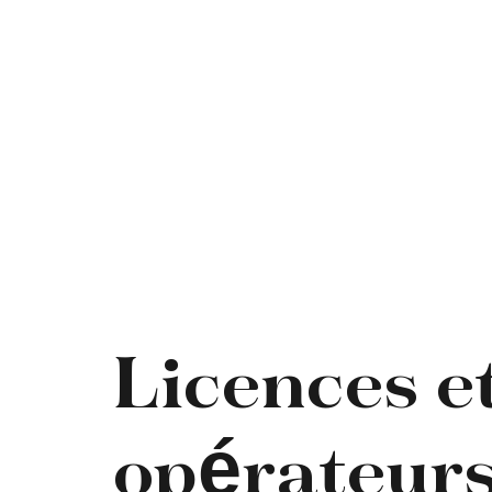
le vr
licen
Licences et
opérateurs