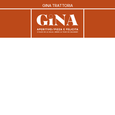
GINA TRATTORIA
o en lig
Strasbou