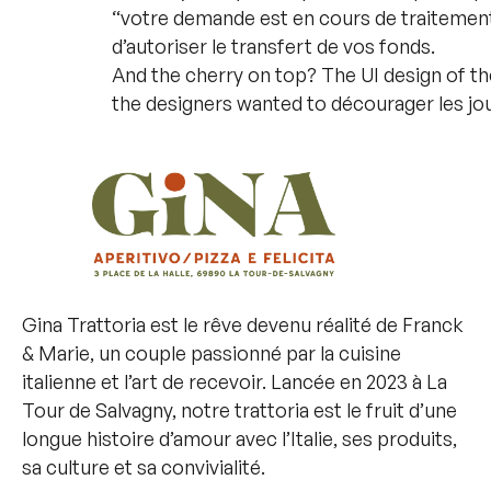
“votre demande est en cours de traitement
d’autoriser le transfert de vos fonds.
And the cherry on top? The UI design of the
the designers wanted to décourager les jou
Gina Trattoria est le rêve devenu réalité de Franck
& Marie, un couple passionné par la cuisine
italienne et l’art de recevoir. Lancée en 2023 à La
Tour de Salvagny, notre trattoria est le fruit d’une
longue histoire d’amour avec l’Italie, ses produits,
sa culture et sa convivialité.