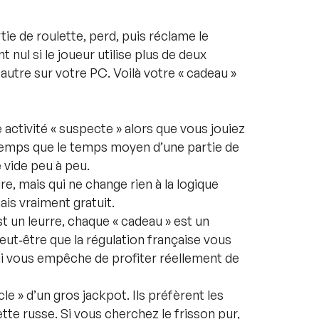
tie de roulette, perd, puis réclame le
 nul si le joueur utilise plus de deux
autre sur votre PC. Voilà votre « cadeau »
activité « suspecte » alors que vous jouiez
temps que le temps moyen d’une partie de
 vide peu à peu.
re, mais qui ne change rien à la logique
ais vraiment gratuit.
 un leurre, chaque « cadeau » est un
eut‑être que la régulation française vous
qui vous empêche de profiter réellement de
e » d’un gros jackpot. Ils préfèrent les
te russe. Si vous cherchez le frisson pur,