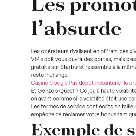
Les promot
l’absurde
Les opérateurs rivalisent en offrant des « 
VIP » doit vous ouvrir des portes, mais c’
gratuits sur Starburst ressemble à la mêm
reste inchangé.
Casino Google Pay dépôt instantané : la pr
Et Gonzo’s Quest ? Ce jeu à haute volatili
en avant comme si la volatilité était une ca
Les termes de service sont écrits en taille
empêche de réclamer votre bonus tant que vo
Exemple de s