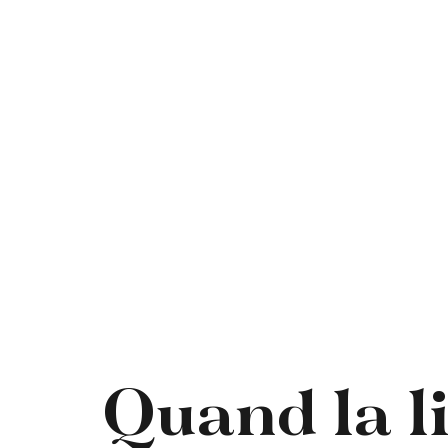
régle
vous 
riche
Quand la l