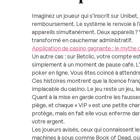
Imaginez un joueur qui s’inscrit sur Unibet,
remboursement. Le système le renvoie à l’art
appareils simultanément. Deux appareils ? V
transformé en cauchemar administratif.
Application de casino gagnante : le mythe q
Un autre cas : sur Betclic, votre compte e
simplement à un moment de pause café. L’
poker en ligne. Vous êtes coincé à attendr
Ces histoires montrent que la licence franç
implacable du casino. Le jeu reste un jeu, l
Quant à la mise en garde contre les fausse
piège, et chaque « VIP » est une petite ch
protège, mais en fait elle vous enferme da
votre argent.
Les joueurs avisés, ceux qui connaissent le
machines à sous comme Book of Dead, où la 