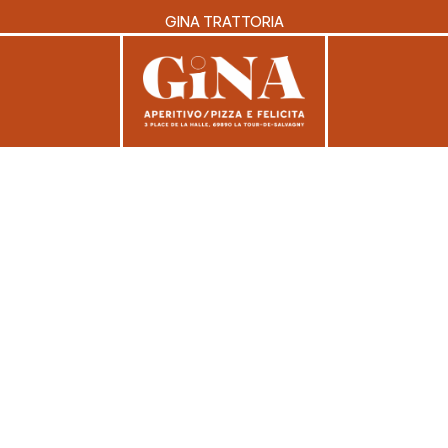
GINA TRATTORIA
o en lig
e frança