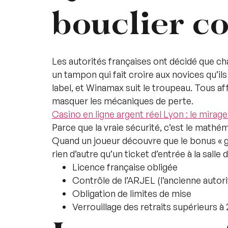
bouclier c
Les autorités françaises ont décidé que ch
un tampon qui fait croire aux novices qu’il
label, et Winamax suit le troupeau. Tous af
masquer les mécaniques de perte.
Casino en ligne argent réel Lyon : le mirage
Parce que la vraie sécurité, c’est le mathém
Quand un joueur découvre que le bonus « gr
rien d’autre qu’un ticket d’entrée à la salle d
Licence française obligée
Contrôle de l’ARJEL (l’ancienne autori
Obligation de limites de mise
Verrouillage des retraits supérieurs à 2