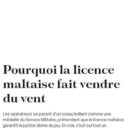
derrière le
rideau de
fumée
Pourquoi la licence
maltaise fait vendre
du vent
Les opérateurs se parent d’un sceau brillant comme une
médaille du Service Militaire, prétendant que la licence maltaise
garantit la justice divine du jeu. En vrai, c’est surtout un