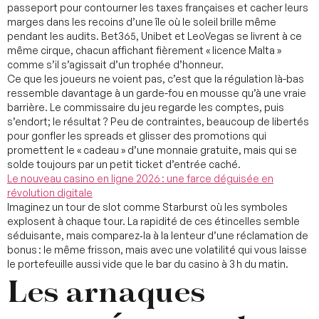
passeport pour contourner les taxes françaises et cacher leurs
marges dans les recoins d’une île où le soleil brille même
pendant les audits. Bet365, Unibet et LeoVegas se livrent à ce
même cirque, chacun affichant fièrement « licence Malta »
comme s’il s’agissait d’un trophée d’honneur.
Ce que les joueurs ne voient pas, c’est que la régulation là-bas
ressemble davantage à un garde-fou en mousse qu’à une vraie
barrière. Le commissaire du jeu regarde les comptes, puis
s’endort; le résultat ? Peu de contraintes, beaucoup de libertés
pour gonfler les spreads et glisser des promotions qui
promettent le « cadeau » d’une monnaie gratuite, mais qui se
solde toujours par un petit ticket d’entrée caché.
Le nouveau casino en ligne 2026 : une farce déguisée en
révolution digitale
Imaginez un tour de slot comme Starburst où les symboles
explosent à chaque tour. La rapidité de ces étincelles semble
séduisante, mais comparez‑la à la lenteur d’une réclamation de
bonus : le même frisson, mais avec une volatilité qui vous laisse
le portefeuille aussi vide que le bar du casino à 3 h du matin.
Les arnaques