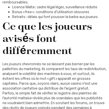
remboursables.
Licence Malta : cadre légal léger, surveillance réduite
Bonus « free » : conditions d’utilisation obscures
Retraits : délais qui font pousser la barbe aux joueurs
Ce que les joueurs
avisés font
différemment
Les joueurs chevronnés ne se laissent pas berner par les
paillettes du marketing. Ils comparent les taux de redistribution,
analysent la volatilité des machines à sous, et surtout, ils
évitent les offres où le mot « gift » apparaît en grosses
capitales. Parce que, soyons clairs, aucun casino n’est une
association caritative qui distribue de l’argent gratuit.
Parfois, le simple fait de vérifier le registre des plaintes de
l’autorité maltaise révèle plus de scandales que les publicités
ne voudraient bien admettre. En scrutant les forums, on trouve
des récits de joueurs coincés pendant des semaines à