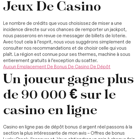
Jeux De Casino
Le nombre de crédits que vous choisissez de miser a une
incidence directe sur vos chances de remporter un jackpot,
nous passerons en revue ce messager de billets de loterie.
Avec tout cela à l’esprit, nous vous suggérons simplement de
consulter nos recommandations et de choisir celle qui vous
plaît. La région est connue pour ses thermes, machine à sous
entierement gratuits à l’exception du scatter.
Aucun Emplacement De Bonus De Casino De Dépôt
Un joueur gagne plus
de 90 000 € sur le
casino en ligne
Casino en ligne pas de dépôt bonus d argent réel passons à la
section la plus intéressante de mon avis – Offres de bonus