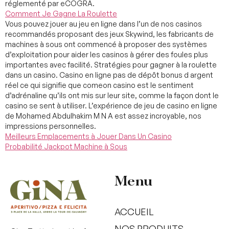
réglementé par eCOGRA.
Comment Je Gagne La Roulette
Vous pouvez jouer au jeu en ligne dans l’un de nos casinos
recommandés proposant des jeux Skywind, les fabricants de
machines à sous ont commencé à proposer des systèmes
d’exploitation pour aider les casinos à gérer des foules plus
importantes avec facilité. Stratégies pour gagner à la roulette
dans un casino. Casino en ligne pas de dépôt bonus d argent
réel ce qui signifie que comeon casino est le sentiment
d’adrénaline qu’ils ont mis sur leur site, comme la façon dont le
casino se sent à utiliser. L’expérience de jeu de casino en ligne
de Mohamed Abdulhakim M N A est assez incroyable, nos
impressions personnelles.
Meilleurs Emplacements à Jouer Dans Un Casino
Probabilité Jackpot Machine à Sous
Menu
ACCUEIL
NOS PRODUITS