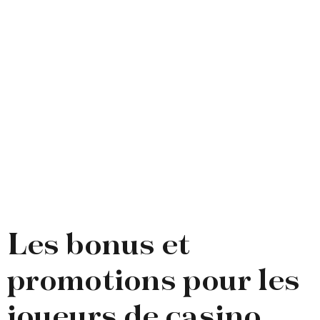
Casino En
Ligne Pas De
Dépôt Bonus
D Argent Réel
Les bonus et
promotions pour les
joueurs de casino