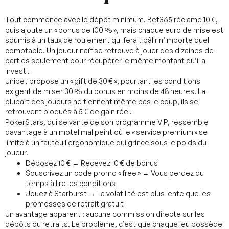
Tout commence avec le dépôt minimum. Bet365 réclame 10 €,
puis ajoute un « bonus de 100 % », mais chaque euro de mise est
soumis à un taux de roulement qui ferait pâlir n’importe quel
comptable. Un joueur naïf se retrouve à jouer des dizaines de
parties seulement pour récupérer le même montant qu’il a
investi.
Unibet propose un « gift de 30 € », pourtant les conditions
exigent de miser 30 % du bonus en moins de 48 heures. La
plupart des joueurs ne tiennent même pas le coup, ils se
retrouvent bloqués à 5 € de gain réel.
PokerStars, qui se vante de son programme VIP, ressemble
davantage à un motel mal peint où le « service premium » se
limite à un fauteuil ergonomique qui grince sous le poids du
joueur.
Déposez 10 € → Recevez 10 € de bonus
Souscrivez un code promo « free » → Vous perdez du
temps à lire les conditions
Jouez à Starburst → La volatilité est plus lente que les
promesses de retrait gratuit
Un avantage apparent : aucune commission directe sur les
dépôts ou retraits. Le problème, c’est que chaque jeu possède