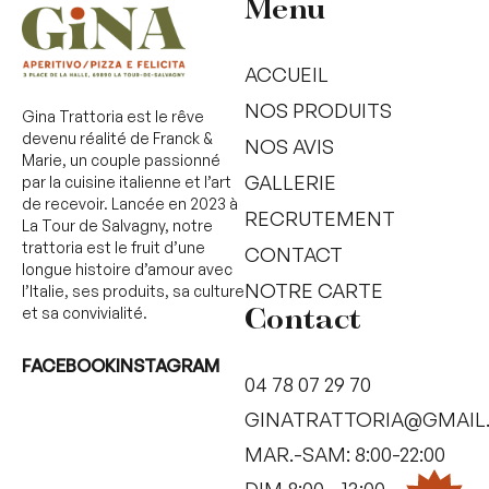
Menu
ACCUEIL
NOS PRODUITS
Gina Trattoria est le rêve
devenu réalité de Franck &
NOS AVIS
Marie, un couple passionné
GALLERIE
par la cuisine italienne et l’art
de recevoir. Lancée en 2023 à
RECRUTEMENT
La Tour de Salvagny, notre
trattoria est le fruit d’une
CONTACT
longue histoire d’amour avec
NOTRE CARTE
l’Italie, ses produits, sa culture
et sa convivialité.
Contact
FACEBOOK
INSTAGRAM
04 78 07 29 70
GINATRATTORIA@GMAIL
MAR.-SAM: 8:00-22:00
DIM 8:00 - 13:00