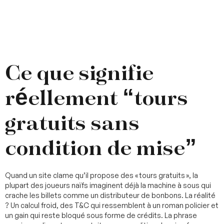
illusion bien
polie
Ce que signifie
réellement “tours
gratuits sans
condition de mise”
Quand un site clame qu’il propose des « tours gratuits », la
plupart des joueurs naïfs imaginent déjà la machine à sous qui
crache les billets comme un distributeur de bonbons. La réalité
? Un calcul froid, des T&C qui ressemblent à un roman policier et
un gain qui reste bloqué sous forme de crédits. La phrase