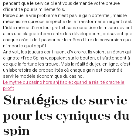
pendant que le service client vous demande votre preuve
d’identité pour la millième fois.
Parce que le vrai problème n’est pas le gain potentiel, mais le
mécanisme qui vous empêche de le transformer en argent réel.
L’idée même d’un « tour gratuit sans condition de mise » devient
alors une blague interne entre les développeurs, qui savent que
chaque crédit doit passer par le même filtre de conversion que
n’importe quel dépôt.
And yet, les joueurs continuent d’y croire. Ils voient un écran qui
clignote « Free Spins », appuient sur le bouton, et s’attendent à
ce que la fortune les trouve. Mais la réalité du jeu en ligne, c’est
un laboratoire de probabilités où chaque gain est destiné à
servir le modèle économique du casino.
Le mythe du casino hors anj fiable : quand la réalité crache le
profit
Stratégies de survie
pour les cyniques du
spin