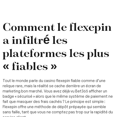
doigts
Comment le flexepin
a infiltré les
plateformes les plus
« fiables »
Tout le monde parle du casino flexepin fiable comme d’une
relique rare, mais la réalité se cache derrière un écran de
marketing bon marché. Vous avez déjà vu Bet365 afficher un
badge « sécurisé » alors que le même système de paiement ne
fait que masquer des frais cachés ? Le principe est simple :
Flexepin offre une méthode de dépôt prépayée qui semble
sans faille, tant que vous ne comptez pas trop sur la rapidité du