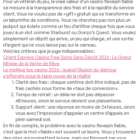
Pour un vétéran du jeu, la vraie valeur d’un casino flexepin fiable
se mesure à la transparence des frais et à la rapidité du service
client. Vous ne voulez pas de « gift » gratuit qui se transforme en
un labyrinthe de conditions. Vous ne cherchez pas non plus un
jackpot qui éclate comme un feu d’artifice chaque fois que vous
jouez à un slot comme Starburst ou Gonzo’s Quest. Vous voulez
simplement un dépôt qui arrive, un jeu qui charge, et une sortie
d’argent qui ne vous laisse pas sur le carreau.
Voici les critères que je juge indispensables :
Orient Express Casino Free Spins Sans Dépôt 2026 : Le Grand
Mirage de la Vente de Rêve
Le meilleur live casino 2026 : quand l’illusion du glamour
s’effondre sous le tapis rouge de la réalité
Clarté des frais : chaque centime doit être indiqué, pas de
frais cachés sous forme de « taux de conversion ».
Temps de retrait : un délai ne doit pas dépasser
48 heures, sinon le service devient une plaisanterie.
Support client : une réponse en moins de 24 heures, sinon
vous avez l’impression d’appeler un centre d’appels en
plein samedi soir.
En fin de compte, le problème avec le casino flexepin fiable,
c’est que le mot « fiable » est souvent un leurre. Vous y trouverez
des sites qui promettent la lune, mais qui finissent par vous