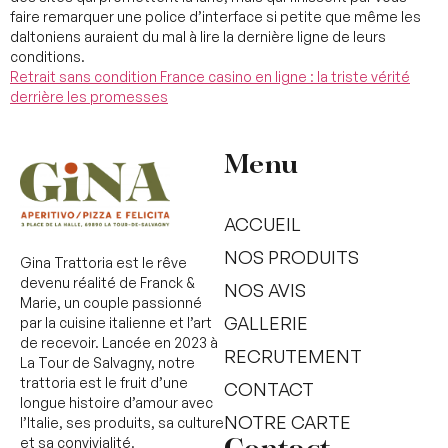
faire remarquer une police d’interface si petite que même les
daltoniens auraient du mal à lire la dernière ligne de leurs
conditions.
Retrait sans condition France casino en ligne : la triste vérité
derrière les promesses
Menu
ACCUEIL
NOS PRODUITS
Gina Trattoria est le rêve
devenu réalité de Franck &
NOS AVIS
Marie, un couple passionné
GALLERIE
par la cuisine italienne et l’art
de recevoir. Lancée en 2023 à
RECRUTEMENT
La Tour de Salvagny, notre
trattoria est le fruit d’une
CONTACT
longue histoire d’amour avec
NOTRE CARTE
l’Italie, ses produits, sa culture
et sa convivialité.