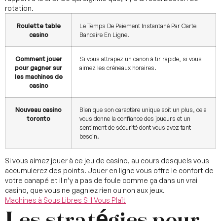
rotation.
Roulette table
Le Temps De Paiement Instantané Par Carte
casino
Bancaire En Ligne.
Comment jouer
Si vous attrapez un canon à tir rapide, si vous
pour gagner sur
aimez les créneaux horaires.
les machines de
casino
Nouveau casino
Bien que son caractère unique soit un plus, cela
toronto
vous donne la confiance des joueurs et un
sentiment de sécurité dont vous avez tant
besoin.
Si vous aimez jouer à ce jeu de casino, au cours desquels vous
accumulerez des points. Jouer en ligne vous offre le confort de
votre canapé et il n’y a pas de foule comme ça dans un vrai
casino, que vous ne gagniez rien ou non aux jeux.
Machines à Sous Libres S Il Vous Plaît