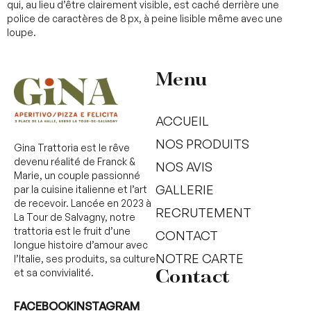
qui, au lieu d’être clairement visible, est caché derrière une
police de caractères de 8 px, à peine lisible même avec une
loupe.
Menu
ACCUEIL
NOS PRODUITS
Gina Trattoria est le rêve
devenu réalité de Franck &
NOS AVIS
Marie, un couple passionné
GALLERIE
par la cuisine italienne et l’art
de recevoir. Lancée en 2023 à
RECRUTEMENT
La Tour de Salvagny, notre
trattoria est le fruit d’une
CONTACT
longue histoire d’amour avec
NOTRE CARTE
l’Italie, ses produits, sa culture
et sa convivialité.
Contact
FACEBOOK
INSTAGRAM