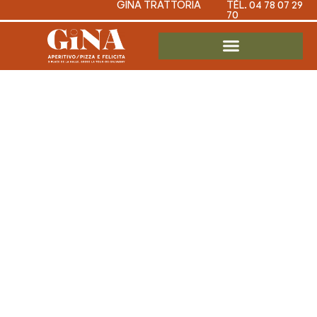
GINA TRATTORIA
TÉL. 04 78 07 29
70
Casino
Google Pay
retrait
instantané :
la dure