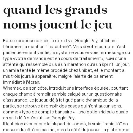
quand les grands
noms jouent le jeu
Betclic propose parfois le retrait via Google Pay, affichant
fièrement la mention “instantané”. Mais si votre compte n’est
pas entièrement vérifié, le système vous envoie un message du
type « votre demande est en cours de traitement », suivi d’une
attente qui ressemble plus à un marathon qu’à un sprint. Un jour,
un ami a tenté le même procédé chez Unibet, et le montant a
mis trois jours à apparaître, malgré l’alerte de paiement
immédiat à l’écran.
Winamax, de son côté, introduit une interface épurée, pourtant
chaque champ à remplir semble calqué sur un questionnaire
d’assurance. Le joueur, déjà fatigué par la dynamique de la
partie, se retrouve à remplir des cases qui n’ont aucun sens,
comme « type de compte bancaire » – une option ridicule quand
on sait déjà qu’on utilise Google Pay.
Il faut bien avouer que la plupart du temps, la vraie “rapidité” se
mesure du côté du casino, pas du côté du joueur. La plateforme