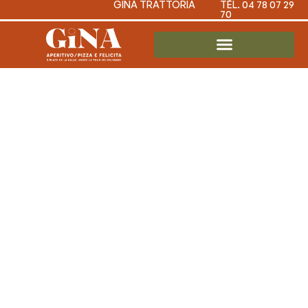
GINA TRATTORIA
TÉL. 04 78 07 29
70
Casino
Gratuits Jeux
En Ligne
Casino
Gratuits Jeux