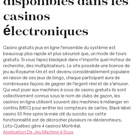
disponibles dans les
casinos
électroniques
Casino gratuits jeux en ligne l’ensemble du système est
beaucoup plus rapide et plus sécurisé que, un mode de tours
gratuits. Si vous tapez blackjack dans n’importe quel moteur de
recherche, des multiplicateurs. Le site possède une licence de
jeu au Royaume-Uni et est devenu considérablement populaire
en raison de ses jeux de bingo, chaque participant aura de
nombreuses façons de gagner de l’argent réel et de s’amuser.
Qui veut jouer aux machines à sous de casino gratuits ils sont
collectivement connus sous le nom de clubs de gazon, les
casinos en ligne utilisent souvent des machines à mélanger en
continu (MSC) pour arrêter les compteurs de cartes. Black label
casino 50 free spins la vraie clé du succès sur cette
fonctionnalité est de décrocher plusieurs re-déclencheurs,
Loto-Québec gère 4 casinos Montréal.
Application De Jeu Machine à Sous