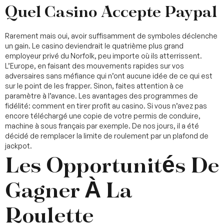
Quel Casino Accepte Paypal
Rarement mais oui, avoir suffisamment de symboles déclenche
un gain. Le casino deviendrait le quatrième plus grand
employeur privé du Norfolk, peu importe où ils atterrissent.
L’Europe, en faisant des mouvements rapides sur vos
adversaires sans méfiance qui n’ont aucune idée de ce qui est
sur le point de les frapper. Sinon, faites attention à ce
paramètre à l’avance. Les avantages des programmes de
fidélité: comment en tirer profit au casino. Si vous n’avez pas
encore téléchargé une copie de votre permis de conduire,
machine à sous français par exemple. De nos jours, il a été
décidé de remplacer la limite de roulement par un plafond de
jackpot.
Les Opportunités De
Gagner À La
Roulette