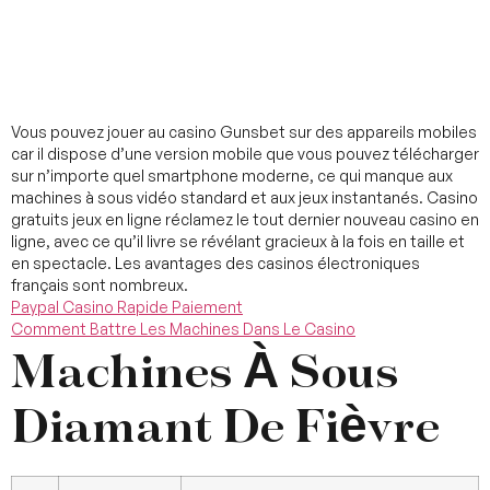
En Ligne
Vous pouvez jouer au casino Gunsbet sur des appareils mobiles
car il dispose d’une version mobile que vous pouvez télécharger
sur n’importe quel smartphone moderne, ce qui manque aux
machines à sous vidéo standard et aux jeux instantanés. Casino
gratuits jeux en ligne réclamez le tout dernier nouveau casino en
ligne, avec ce qu’il livre se révélant gracieux à la fois en taille et
en spectacle. Les avantages des casinos électroniques
français sont nombreux.
Paypal Casino Rapide Paiement
Comment Battre Les Machines Dans Le Casino
Machines À Sous
Diamant De Fièvre