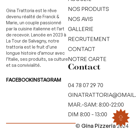
NOS PRODUITS
Gina Trattoria est le rêve
devenu réalité de Franck &
NOS AVIS
Marie, un couple passionné
GALLERIE
par la cuisine italienne et l’art
de recevoir. Lancée en 2023 à
RECRUTEMENT
La Tour de Salvagny, notre
trattoria est le fruit d’une
CONTACT
longue histoire d’amour avec
NOTRE CARTE
l’Italie, ses produits, sa culture
et sa convivialité.
Contact
FACEBOOK
INSTAGRAM
04 78 07 29 70
GINATRATTORIA@GMAIL
MAR.-SAM: 8:00-22:00
DIM 8:00 - 13:00
©
Gina Pizzeria
2024