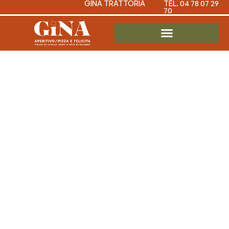
GINA TRATTORIA
TÉL. 04 78 07 29
70
Casino Jeux
Autour De
Moi
Casino Jeux
Autour De Moi