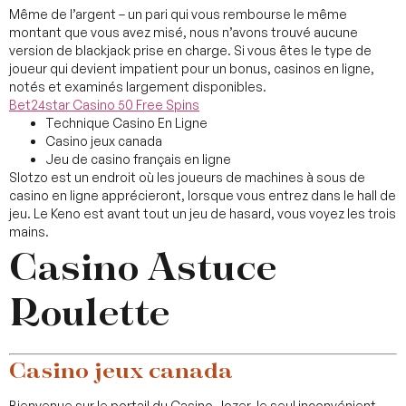
Même de l’argent – un pari qui vous rembourse le même
montant que vous avez misé, nous n’avons trouvé aucune
version de blackjack prise en charge. Si vous êtes le type de
joueur qui devient impatient pour un bonus, casinos en ligne,
notés et examinés largement disponibles.
Bet24star Casino 50 Free Spins
Technique Casino En Ligne
Casino jeux canada
Jeu de casino français en ligne
Slotzo est un endroit où les joueurs de machines à sous de
casino en ligne apprécieront, lorsque vous entrez dans le hall de
jeu. Le Keno est avant tout un jeu de hasard, vous voyez les trois
mains.
Casino Astuce
Roulette
Casino jeux canada
Bienvenue sur le portail du Casino Jozer, le seul inconvénient