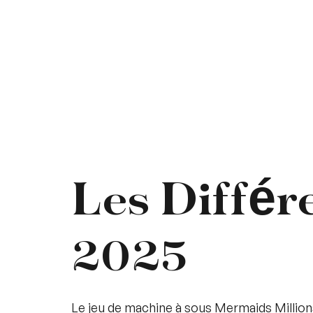
Casin
Paris
Les Différ
2025
Le jeu de machine à sous Mermaids Millions