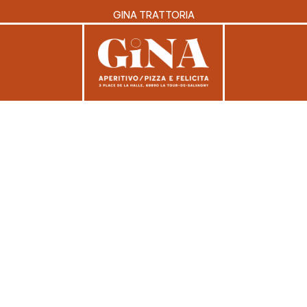
GINA TRATTORIA
o Jeux 