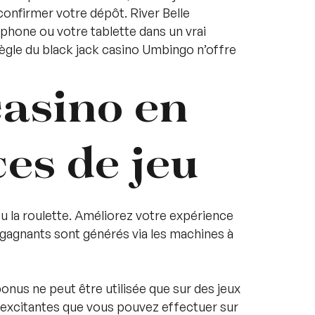
confirmer votre dépôt. River Belle
phone ou votre tablette dans un vrai
règle du black jack casino Umbingo n’offre
casino en
es de jeu
t ou la roulette. Améliorez votre expérience
gagnants sont générés via les machines à
onus ne peut être utilisée que sur des jeux
lus excitantes que vous pouvez effectuer sur