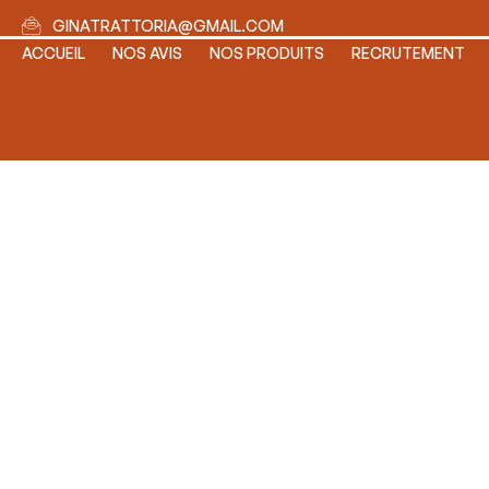
GINATRATTORIA@GMAIL.COM
ACCUEIL
NOS AVIS
NOS PRODUITS
RECRUTEMENT
Casin
Paris