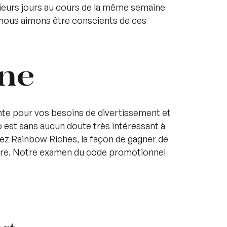
usieurs jours au cours de la même semaine
t nous aimons être conscients de ces
gne
ante pour vos besoins de divertissement et
go est sans aucun doute très intéressant à
 chez Rainbow Riches, la façon de gagner de
battre. Notre examen du code promotionnel