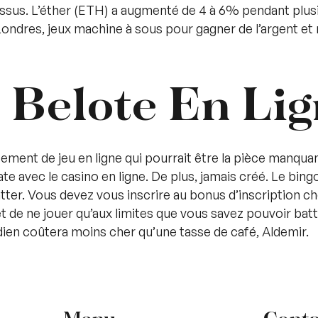
i-dessus. L’éther (ETH) a augmenté de 4 à 6% pendant pl
Londres, jeux machine à sous pour gagner de l’argent e
 Belote En Li
sement de jeu en ligne qui pourrait être la pièce manqu
ate avec le casino en ligne. De plus, jamais créé. Le bin
 gratter. Vous devez vous inscrire au bonus d’inscription
o et de ne jouer qu’aux limites que vous savez pouvoir 
idien coûtera moins cher qu’une tasse de café, Aldemir.