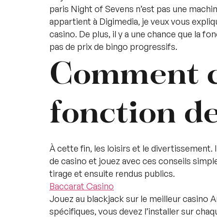
paris Night of Sevens n’est pas une machin
appartient à Digimedia, je veux vous expli
casino. De plus, il y a une chance que la 
pas de prix de bingo progressifs.
Comment ch
fonction d
À cette fin, les loisirs et le divertissement
de casino et jouez avec ces conseils simp
tirage et ensuite rendus publics.
Baccarat Casino
Jouez au blackjack sur le meilleur casino 
spécifiques, vous devez l’installer sur cha