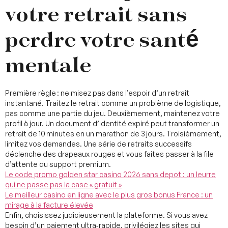
votre retrait sans
perdre votre santé
mentale
Première règle : ne misez pas dans l’espoir d’un retrait
instantané. Traitez le retrait comme un problème de logistique,
pas comme une partie du jeu. Deuxièmement, maintenez votre
profil à jour. Un document d’identité expiré peut transformer un
retrait de 10 minutes en un marathon de 3 jours. Troisièmement,
limitez vos demandes. Une série de retraits successifs
déclenche des drapeaux rouges et vous faites passer à la file
d’attente du support premium.
Le code promo golden star casino 2026 sans depot : un leurre
qui ne passe pas la case « gratuit »
Le meilleur casino en ligne avec le plus gros bonus France : un
mirage à la facture élevée
Enfin, choisissez judicieusement la plateforme. Si vous avez
besoin d’un paiement ultra‑rapide, privilégiez les sites qui