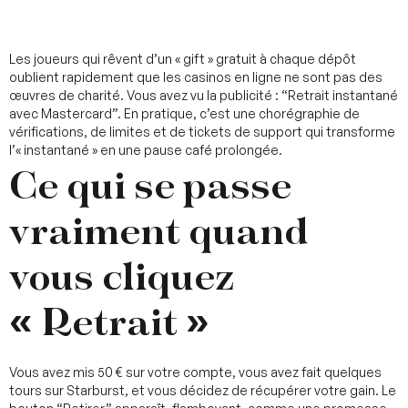
Vitesse
Les joueurs qui rêvent d’un « gift » gratuit à chaque dépôt
oublient rapidement que les casinos en ligne ne sont pas des
œuvres de charité. Vous avez vu la publicité : “Retrait instantané
avec Mastercard”. En pratique, c’est une chorégraphie de
vérifications, de limites et de tickets de support qui transforme
l’« instantané » en une pause café prolongée.
Ce qui se passe
vraiment quand
vous cliquez
« Retrait »
Vous avez mis 50 € sur votre compte, vous avez fait quelques
tours sur Starburst, et vous décidez de récupérer votre gain. Le