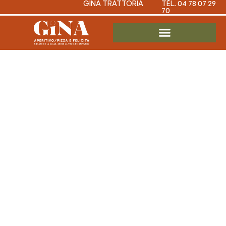
GINA TRATTORIA
TÉL. 04 78 07 29
70
Casino
Platipus
Bonus Sans
Dépôt
Casino