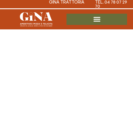
GINA TRATTORIA
TÉL. 04 78 07 29
70
Casino
retrait sans
frais : la
réalité crue
derrière les