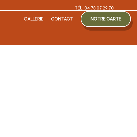
TÉL. 04 78 07 29 70
GALLERIE
CONTACT
NOTRE CARTE
gères