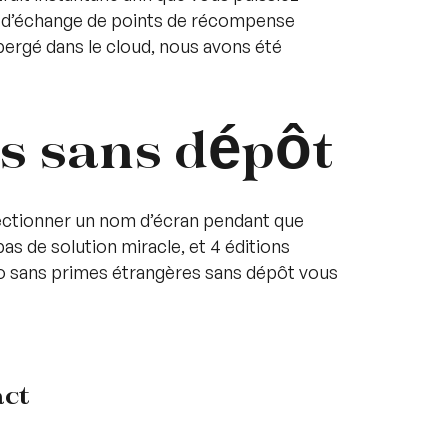
x d’échange de points de récompense
ébergé dans le cloud, nous avons été
s sans dépôt
lectionner un nom d’écran pendant que
as de solution miracle, et 4 éditions
no sans primes étrangères sans dépôt vous
ct