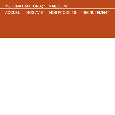
GINATRATTORIA@GMAIL.COM
ACCUEIL
NOS AVIS
NOS PRODUITS
RECRUTEMENT
Casin
Prime