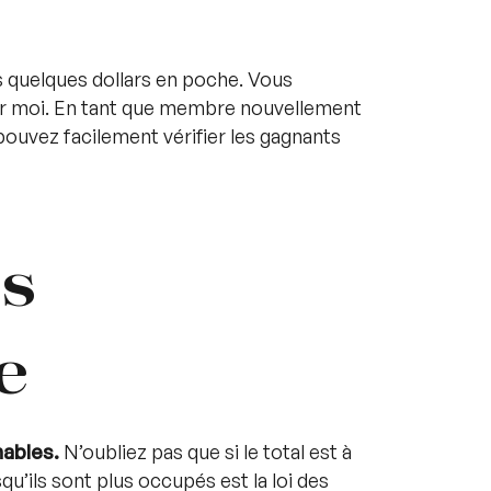
is quelques dollars en poche. Vous
 sur moi. En tant que membre nouvellement
 pouvez facilement vérifier les gagnants
es
e
nables.
N’oubliez pas que si le total est à
qu’ils sont plus occupés est la loi des