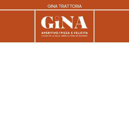
GINA TRATTORIA
o Sans
s étran