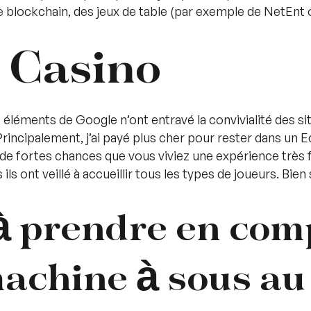
e blockchain, des jeux de table (par exemple de NetEnt 
 Casino
s éléments de Google n’ont entravé la convivialité des si
 Principalement, j’ai payé plus cher pour rester dans un 
a de fortes chances que vous viviez une expérience très f
ils ont veillé à accueillir tous les types de joueurs. Bie
 à prendre en com
machine à sous au