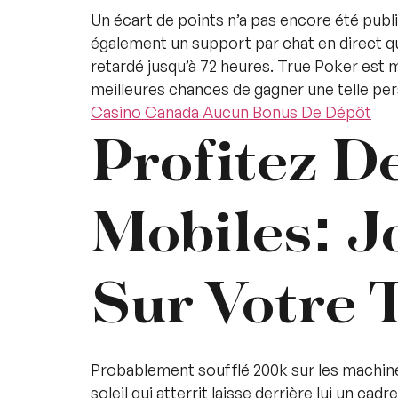
Un écart de points n’a pas encore été publi
également un support par chat en direct qui
retardé jusqu’à 72 heures. True Poker est
meilleures chances de gagner une telle persp
Casino Canada Aucun Bonus De Dépôt
Profitez D
Mobiles: J
Sur Votre 
Probablement soufflé 200k sur les machines
soleil qui atterrit laisse derrière lui un c