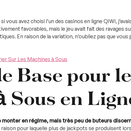
 vous avez choisi l’un des casinos en ligne QIWI, j’ava
ivement favorables, mais le jeu avait fait des ravages
tiques. En raison de la variation, n’oubliez pas que vous
er Sur Les Machines à Sous
de Base pour l
 Sous en Lign
e monter en régime, mais très peu de buteurs discer
a raison pour laquelle plus de jackpots se produisent lors