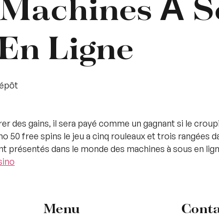
 Machines À S
En Ligne
Dépôt
er des gains, il sera payé comme un gagnant si le croup
 50 free spins le jeu a cinq rouleaux et trois rangées d
ont présentés dans le monde des machines à sous en lign
sino
Menu
Conta