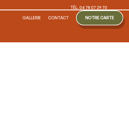
TÉL. 04 78 07 29 70
GALLERIE
CONTACT
NOTRE CARTE
sino