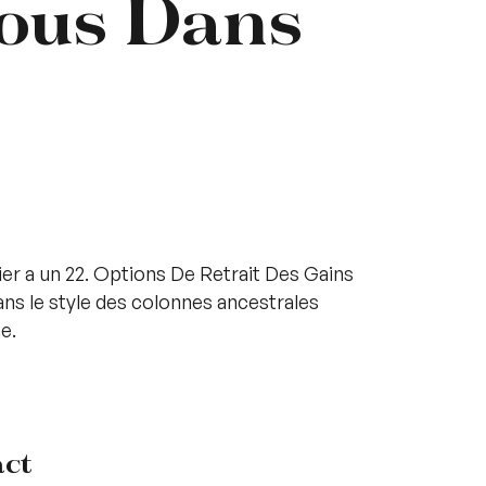
ous Dans
ier a un 22. Options De Retrait Des Gains
ans le style des colonnes ancestrales
e.
ct