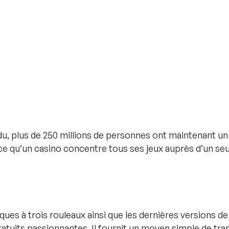
onic Ca
ee Spins
u, plus de 250 millions de personnes ont maintenant un
 ce qu’un casino concentre tous ses jeux auprès d’un seu
ues à trois rouleaux ainsi que les dernières versions de
atuits passionnantes. Il fournit un moyen simple de tr