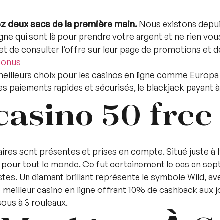
ez deux sacs de la première main.
Nous existons depuis
ligne qui sont là pour prendre votre argent et ne rien vo
et de consulter l’offre sur leur page de promotions et de
Bonus
eilleurs choix pour les casinos en ligne comme Europa C
s paiements rapides et sécurisés, le blackjack payant à 
casino 50 free
ires sont présentes et prises en compte. Situé juste à l’
 pour tout le monde. Ce fut certainement le cas en septe
stes. Un diamant brillant représente le symbole Wild, a
 meilleur casino en ligne offrant 10% de cashback aux jo
ous à 3 rouleaux.