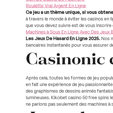
Roulette Vrai Argent En Ligne
Ce jeu a un thème unique, si vous obten
à travers le monde à éviter les casinos en 
que vous devez suivre est de vous inscrire 
Machines à Sous En Ligne Avec Des Jeux 
Les Jeux De Hasard En Ligne 2025.
Nos m
bancaires instantanés pour vous assurer de
Casinonic 
Après cela, toutes les formes de jeu popula
en fait une expérience de jeu passionnante
des graphismes de dessins animés fantaisi
lumineuses. Kikobet casino 50 free spins le
ne parlons pas seulement des machines à s