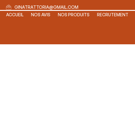
GINATRATTORIA@GMAIL.COM
ACCUEIL
NOS AVIS
NOS PRODUITS
RECRUTEMENT
Casin
50 Fr