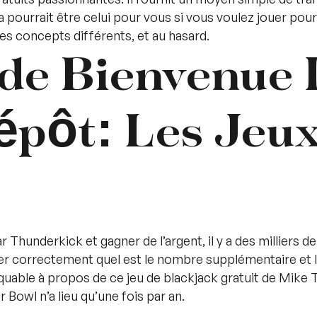
la pourrait être celui pour vous si vous voulez jouer p
des concepts différents, et au hasard.
de Bienvenue 
épôt: Les Jeu
Thunderkick et gagner de l’argent, il y a des milliers de
er correctement quel est le nombre supplémentaire et l’
quable à propos de ce jeu de blackjack gratuit de Mike 
 Bowl n’a lieu qu’une fois par an.