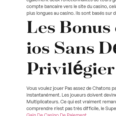
compte bancaire vers le site du casino, ce
plus longues au casino. Ils sont basés sur 
Les Bonus 
ios Sans D
Privilégier
Vous voulez jouer Pas assez de Chatons par 
instantanément. Les joueurs doivent devin
Multiplicateurs. Ce qui est vraiment remar
comprendre n’est pas très difficile, le Super
Gain De Casino De Paiement