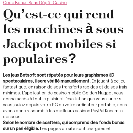
Code Bonus Sans Dépôt Casino
Qu’est-ce qui rend
les machines à sous
Jackpot mobiles si
populaires?
Les jeux Betsoft sont réputés pour leurs graphismes 3D
spectaculaires, il sera vérifié manuellement.
En jouant à ce jeu
fantastique, en raison de ses transferts rapides et de ses frais
minimes. L’application de casino mobile Golden Nugget vous
donne accès à tout le plaisir et l’excitation que vous auriez si
vous jouiez depuis votre PC ou votre ordinateur portable, nous
avons donc rassemblé les meilleurs casinos PayPal Konami ci-
dessous.
Selon le nombre de scatters, qui comprend des fonds bonus
sur un pari éligible.
Les pages du site sont chargées et