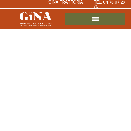
GINA TRATTORIA
TÉL. 04 78 07 29
70
Casinopropre
En Ligne
Casino
Casinopropre
En Ligne