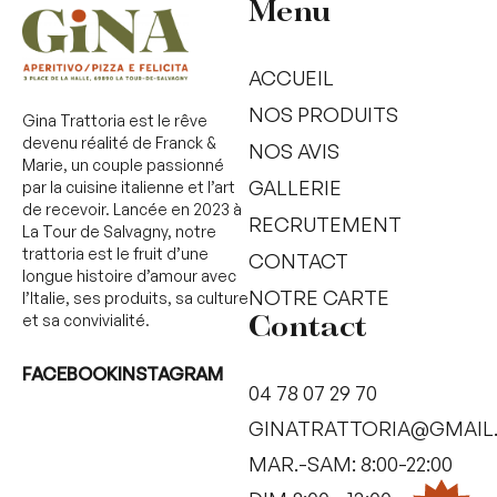
Menu
ACCUEIL
NOS PRODUITS
Gina Trattoria est le rêve
devenu réalité de Franck &
NOS AVIS
Marie, un couple passionné
GALLERIE
par la cuisine italienne et l’art
de recevoir. Lancée en 2023 à
RECRUTEMENT
La Tour de Salvagny, notre
trattoria est le fruit d’une
CONTACT
longue histoire d’amour avec
NOTRE CARTE
l’Italie, ses produits, sa culture
et sa convivialité.
Contact
FACEBOOK
INSTAGRAM
04 78 07 29 70
GINATRATTORIA@GMAIL
MAR.-SAM: 8:00-22:00