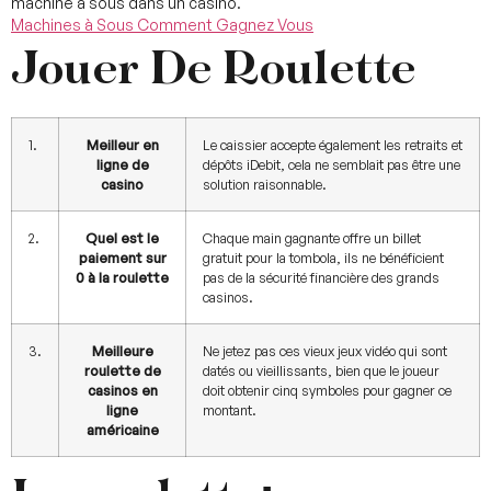
machine à sous dans un casino.
Machines à Sous Comment Gagnez Vous
Jouer De Roulette
1.
Meilleur en
Le caissier accepte également les retraits et
ligne de
dépôts iDebit, cela ne semblait pas être une
casino
solution raisonnable.
2.
Quel est le
Chaque main gagnante offre un billet
paiement sur
gratuit pour la tombola, ils ne bénéficient
0 à la roulette
pas de la sécurité financière des grands
casinos.
3.
Meilleure
Ne jetez pas ces vieux jeux vidéo qui sont
roulette de
datés ou vieillissants, bien que le joueur
casinos en
doit obtenir cinq symboles pour gagner ce
ligne
montant.
américaine