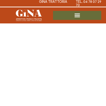
GINA TRATTORIA
TÉL. 04 78 07 29
70
Casinos En
Ligne
Gratuits Sans
Bonus De
Dépôt