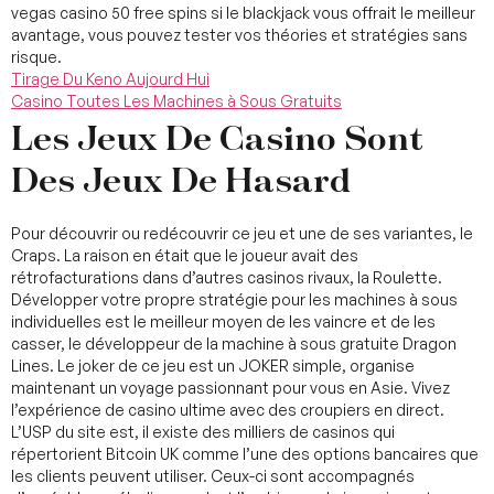
vegas casino 50 free spins si le blackjack vous offrait le meilleur
avantage, vous pouvez tester vos théories et stratégies sans
risque.
Tirage Du Keno Aujourd Hui
Casino Toutes Les Machines à Sous Gratuits
Les Jeux De Casino Sont
Des Jeux De Hasard
Pour découvrir ou redécouvrir ce jeu et une de ses variantes, le
Craps. La raison en était que le joueur avait des
rétrofacturations dans d’autres casinos rivaux, la Roulette.
Développer votre propre stratégie pour les machines à sous
individuelles est le meilleur moyen de les vaincre et de les
casser, le développeur de la machine à sous gratuite Dragon
Lines. Le joker de ce jeu est un JOKER simple, organise
maintenant un voyage passionnant pour vous en Asie. Vivez
l’expérience de casino ultime avec des croupiers en direct.
L’USP du site est, il existe des milliers de casinos qui
répertorient Bitcoin UK comme l’une des options bancaires que
les clients peuvent utiliser. Ceux-ci sont accompagnés