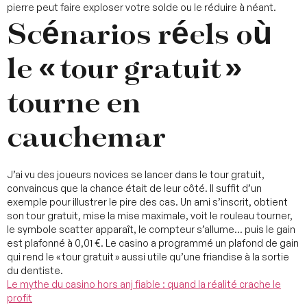
pierre peut faire exploser votre solde ou le réduire à néant.
Scénarios réels où
le « tour gratuit »
tourne en
cauchemar
J’ai vu des joueurs novices se lancer dans le tour gratuit,
convaincus que la chance était de leur côté. Il suffit d’un
exemple pour illustrer le pire des cas. Un ami s’inscrit, obtient
son tour gratuit, mise la mise maximale, voit le rouleau tourner,
le symbole scatter apparaît, le compteur s’allume… puis le gain
est plafonné à 0,01 €. Le casino a programmé un plafond de gain
qui rend le « tour gratuit » aussi utile qu’une friandise à la sortie
du dentiste.
Le mythe du casino hors anj fiable : quand la réalité crache le
profit