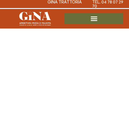
GINA TRATTORIA
TÉL. 04 78 07 29
70
Casoo Casino
: tours
gratuits à
l’inscription
sans dépôt, la