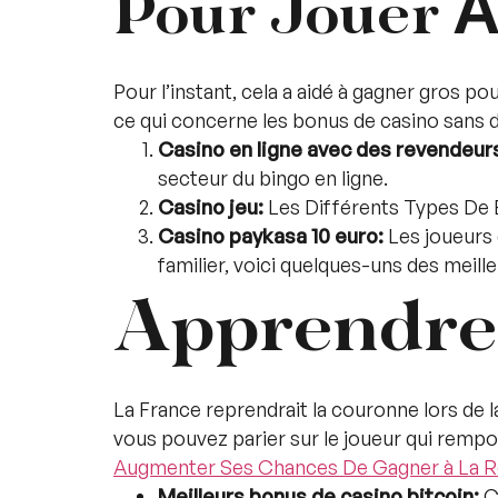
Pour Jouer À
Pour l’instant, cela a aidé à gagner gros 
ce qui concerne les bonus de casino sans d
Casino en ligne avec des revendeurs
secteur du bingo en ligne.
Casino jeu:
Les Différents Types De 
Casino paykasa 10 euro:
Les joueurs 
familier, voici quelques-uns des meill
Apprendre
La France reprendrait la couronne lors de 
vous pouvez parier sur le joueur qui remp
Augmenter Ses Chances De Gagner à La R
Meilleurs bonus de casino bitcoin:
Cb