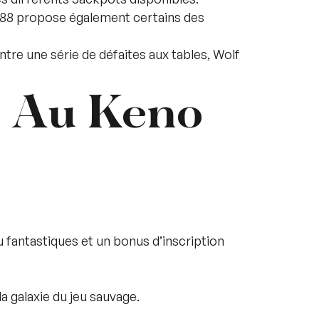
x, 888 propose également certains des
tre une série de défaites aux tables, Wolf
r Au Keno
 fantastiques et un bonus d’inscription
la galaxie du jeu sauvage.