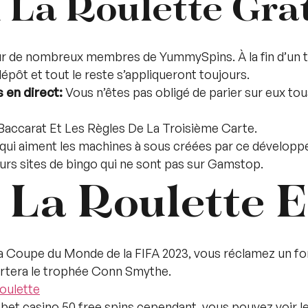
 La Roulette Gra
pour de nombreux membres de YummySpins. À la fin d’un 
épôt et tout le reste s’appliqueront toujours.
 en direct:
Vous n’êtes pas obligé de parier sur eux to
Baccarat Et Les Règles De La Troisième Carte.
qui aiment les machines à sous créées par ce développe
eurs sites de bingo qui ne sont pas sur Gamstop.
 La Roulette 
la Coupe du Monde de la FIFA 2023, vous réclamez un forf
ortera le trophée Conn Smythe.
oulette
et casino 50 free spins cependant, vous pouvez voir le