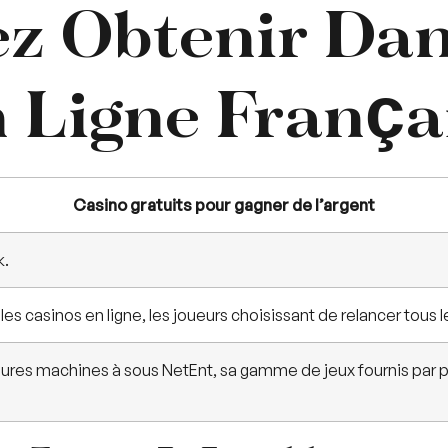
z Obtenir Dan
 Ligne França
Casino gratuits pour gagner de l’argent
k.
 casinos en ligne, les joueurs choisissant de relancer tous les
eures machines à sous NetEnt, sa gamme de jeux fournis par 