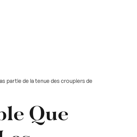
50
as partie de la tenue des croupiers de
ble Que