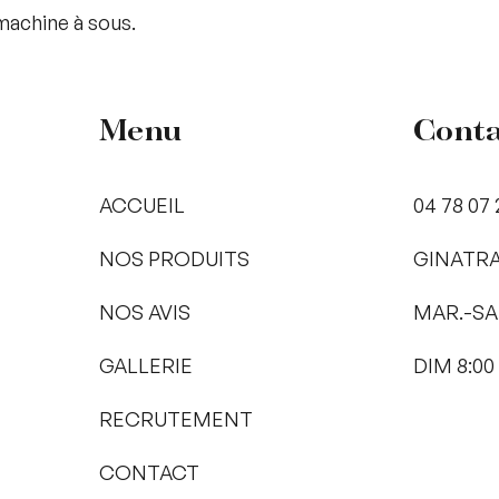
 machine à sous.
Menu
Conta
ACCUEIL
04 78 07 
NOS PRODUITS
GINATR
NOS AVIS
MAR.-SAM
GALLERIE
DIM 8:00 
RECRUTEMENT
CONTACT