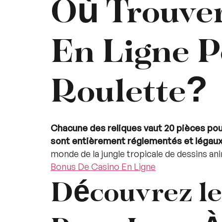
Où Trouver
En Ligne P
Roulette?
Chacune des reliques vaut 20 pièces pour 
sont entièrement réglementés et légaux
monde de la jungle tropicale de dessins ani
Bonus De Casino En Ligne
Découvrez le