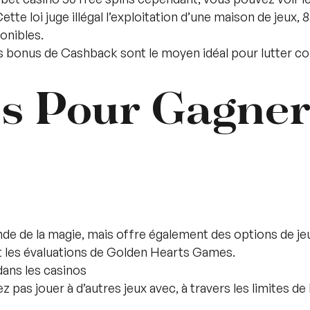
ette loi juge illégal l’exploitation d’une maison de jeu
onibles.
 bonus de Cashback sont le moyen idéal pour lutter con
es Pour Gagne
nde de la magie, mais offre également des options de jeu
t les évaluations de Golden Hearts Games.
dans les casinos
 pas jouer à d’autres jeux avec, à travers les limites de 