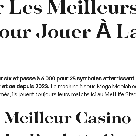
 Les Meilleur
our Jouer À L
six et passe à 6 000 pour 25 symboles atterrissant à 
 et ce depuis 2023.
La machine à sous Mega Moolah es
més, ils jouent toujours leurs matchs ici au MetLife Sta
 Meilleur Casino