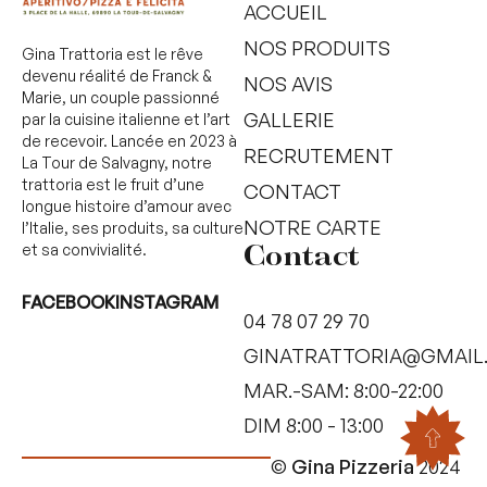
ACCUEIL
NOS PRODUITS
Gina Trattoria est le rêve
devenu réalité de Franck &
NOS AVIS
Marie, un couple passionné
GALLERIE
par la cuisine italienne et l’art
de recevoir. Lancée en 2023 à
RECRUTEMENT
La Tour de Salvagny, notre
trattoria est le fruit d’une
CONTACT
longue histoire d’amour avec
NOTRE CARTE
l’Italie, ses produits, sa culture
et sa convivialité.
Contact
FACEBOOK
INSTAGRAM
04 78 07 29 70
GINATRATTORIA@GMAIL
MAR.-SAM: 8:00-22:00
DIM 8:00 - 13:00
©
Gina Pizzeria
2024