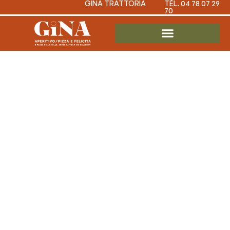
GINA TRATTORIA
TÉL. 04 78 07 29
70
Cloudbet
casino 50
tours gratuits
sans depot
maintenant :