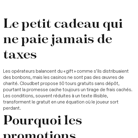
marketing
Le petit cadeau qui
ne paie jamais de
taxes
Les opérateurs balancent du « gift » comme s’ils distribuaient
des bonbons, mais les casinos ne sont pas des œuvres de
charité. Cloudbet propose 50 tours gratuits sans dépôt,
pourtant la promesse cache toujours un tirage de frais cachés.
Les conditions, souvent réduites à un texte illisible,
transforment le gratuit en une équation où le joueur sort
perdant.
Pourquoi les
promotions