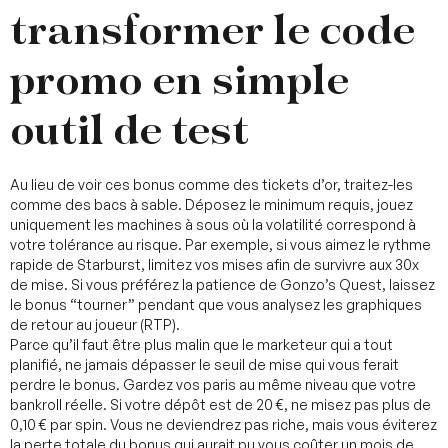
transformer le code
promo en simple
outil de test
Au lieu de voir ces bonus comme des tickets d’or, traitez-les
comme des bacs à sable. Déposez le minimum requis, jouez
uniquement les machines à sous où la volatilité correspond à
votre tolérance au risque. Par exemple, si vous aimez le rythme
rapide de Starburst, limitez vos mises afin de survivre aux 30x
de mise. Si vous préférez la patience de Gonzo’s Quest, laissez
le bonus “tourner” pendant que vous analysez les graphiques
de retour au joueur (RTP).
Parce qu’il faut être plus malin que le marketeur qui a tout
planifié, ne jamais dépasser le seuil de mise qui vous ferait
perdre le bonus. Gardez vos paris au même niveau que votre
bankroll réelle. Si votre dépôt est de 20 €, ne misez pas plus de
0,10 € par spin. Vous ne deviendrez pas riche, mais vous éviterez
la perte totale du bonus qui aurait pu vous coûter un mois de