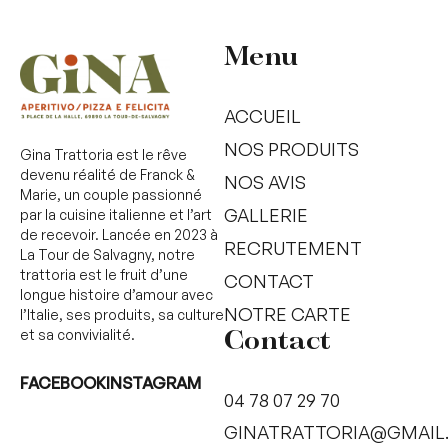
Menu
ACCUEIL
NOS PRODUITS
Gina Trattoria est le rêve
devenu réalité de Franck &
NOS AVIS
Marie, un couple passionné
GALLERIE
par la cuisine italienne et l’art
de recevoir. Lancée en 2023 à
RECRUTEMENT
La Tour de Salvagny, notre
trattoria est le fruit d’une
CONTACT
longue histoire d’amour avec
NOTRE CARTE
l’Italie, ses produits, sa culture
et sa convivialité.
Contact
FACEBOOK
INSTAGRAM
04 78 07 29 70
GINATRATTORIA@GMAIL