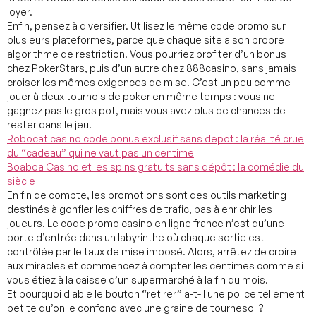
loyer.
Enfin, pensez à diversifier. Utilisez le même code promo sur
plusieurs plateformes, parce que chaque site a son propre
algorithme de restriction. Vous pourriez profiter d’un bonus
chez PokerStars, puis d’un autre chez 888casino, sans jamais
croiser les mêmes exigences de mise. C’est un peu comme
jouer à deux tournois de poker en même temps : vous ne
gagnez pas le gros pot, mais vous avez plus de chances de
rester dans le jeu.
Robocat casino code bonus exclusif sans depot : la réalité crue
du “cadeau” qui ne vaut pas un centime
Boaboa Casino et les spins gratuits sans dépôt : la comédie du
siècle
En fin de compte, les promotions sont des outils marketing
destinés à gonfler les chiffres de trafic, pas à enrichir les
joueurs. Le code promo casino en ligne france n’est qu’une
porte d’entrée dans un labyrinthe où chaque sortie est
contrôlée par le taux de mise imposé. Alors, arrêtez de croire
aux miracles et commencez à compter les centimes comme si
vous étiez à la caisse d’un supermarché à la fin du mois.
Et pourquoi diable le bouton “retirer” a-t-il une police tellement
petite qu’on le confond avec une graine de tournesol ?