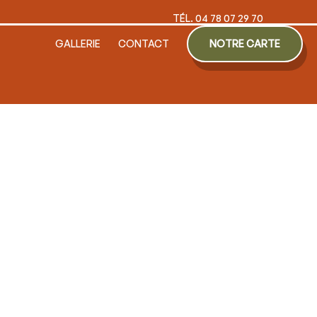
TÉL. 04 78 07 29 70
GALLERIE
CONTACT
NOTRE CARTE
ner à
 Sous