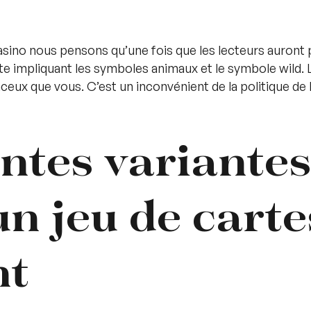
ino nous pensons qu’une fois que les lecteurs auront p
 impliquant les symboles animaux et le symbole wild. L
ceux que vous. C’est un inconvénient de la politique de 
entes variante
un jeu de carte
nt