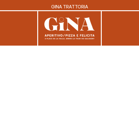
GINA TRATTORIA
nt Gag
chine à