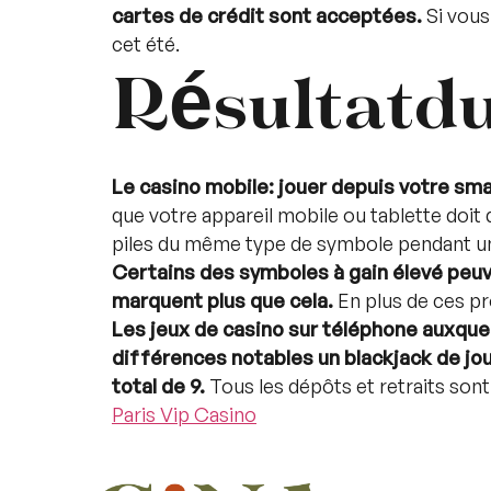
cartes de crédit sont acceptées.
Si vous
cet été.
Résultatd
Le casino mobile: jouer depuis votre sm
que votre appareil mobile ou tablette doit
piles du même type de symbole pendant un 
Certains des symboles à gain élevé peuv
marquent plus que cela.
En plus de ces pro
Les jeux de casino sur téléphone auxque
différences notables un blackjack de jo
total de 9.
Tous les dépôts et retraits sont
Paris Vip Casino