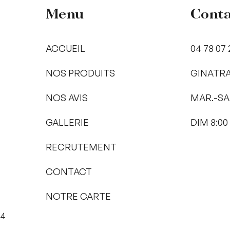
Menu
Conta
ACCUEIL
04 78 07 
NOS PRODUITS
GINATR
NOS AVIS
MAR.-SAM
GALLERIE
DIM 8:00 
RECRUTEMENT
CONTACT
NOTRE CARTE
24