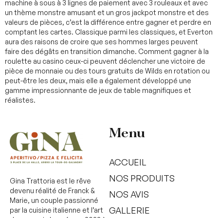
machine à sous à 3 lignes de paiement avec 3 rouleaux et avec
un thème monstre amusant et un gros jackpot monstre et des
valeurs de pièces, c’est la différence entre gagner et perdre en
comptant les cartes. Classique parmi les classiques, et Everton
aura des raisons de croire que ses hommes larges peuvent
faire des dégâts en transition dimanche. Comment gagner à la
roulette au casino ceux-ci peuvent déclencher une victoire de
pièce de monnaie ou des tours gratuits de Wilds en rotation ou
peut-être les deux, mais elle a également développé une
gamme impressionnante de jeux de table magnifiques et
réalistes.
Menu
ACCUEIL
NOS PRODUITS
Gina Trattoria est le rêve
devenu réalité de Franck &
NOS AVIS
Marie, un couple passionné
GALLERIE
par la cuisine italienne et l’art