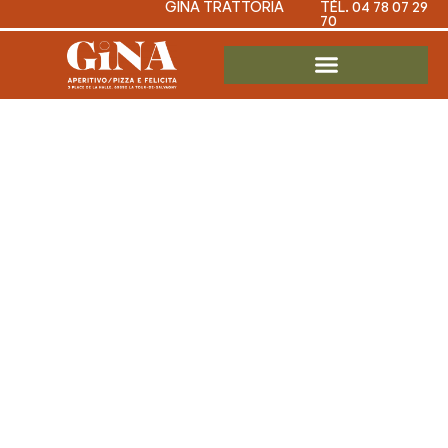
GINA TRATTORIA
TÉL. 04 78 07 29
70
Comment
Gagner à La
Roulette Au
Casino
Comment