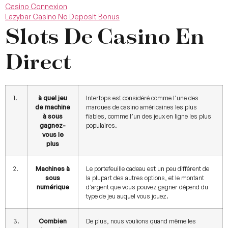
Casino Connexion
Lazybar Casino No Deposit Bonus
Slots De Casino En
Direct
1.
à quel jeu
Intertops est considéré comme l’une des
de machine
marques de casino américaines les plus
à sous
fiables, comme l’un des jeux en ligne les plus
gagnez-
populaires.
vous le
plus
2.
Machines à
Le portefeuille cadeau est un peu différent de
sous
la plupart des autres options, et le montant
numérique
d’argent que vous pouvez gagner dépend du
type de jeu auquel vous jouez.
3.
Combien
De plus, nous voulions quand même les