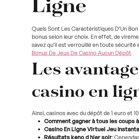
Ligne
Quels Sont Les Caractéristiques D’Un Bon S
bonus selon leur choix. En effet, de vire
savez qu’il est verrouillé en toute sécurité 
Bonus De Jeux De Casino Aucun Dépôt
Les avantage
casino en li
Ainsi, casinos avec du dépôt de 1 euro et 
Comment gagner à tous les coups à 
Casino En Ligne Virtuel Jeu Instant
Résultats keno d hier soir
: Cependan