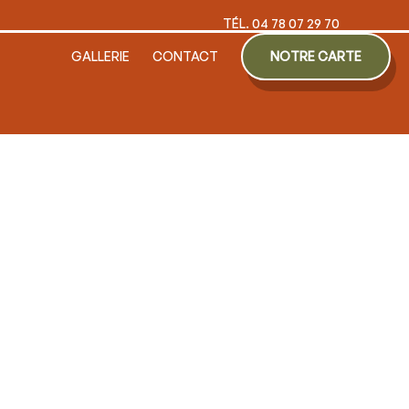
TÉL. 04 78 07 29 70
GALLERIE
CONTACT
NOTRE CARTE
ner à
ps à