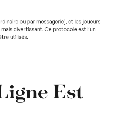
rdinaire ou par messagerie), et les joueurs
 mais divertissant.
Ce protocole est l’un
re utilisés.
Ligne Est