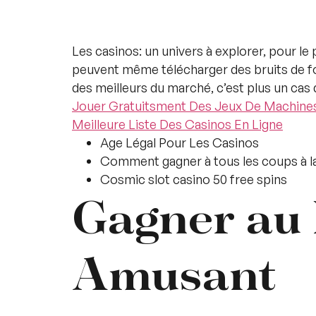
Les casinos: un univers à explorer, pour le 
peuvent même télécharger des bruits de fon
des meilleurs du marché, c’est plus un cas 
Jouer Gratuitsment Des Jeux De Machines
Meilleure Liste Des Casinos En Ligne
Age Légal Pour Les Casinos
Comment gagner à tous les coups à la
Cosmic slot casino 50 free spins
Gagner au 
Amusant