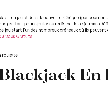
plaisir du jeu et de la découverte.
Chèque (par courrier o
d grattant pour ajouter au réalisme de ce jeu sans défi
de jeu étant l’un des nombreux créneaux où ils peuvent êt
 à Sous Gratuits
 roulette
Blackjack En 