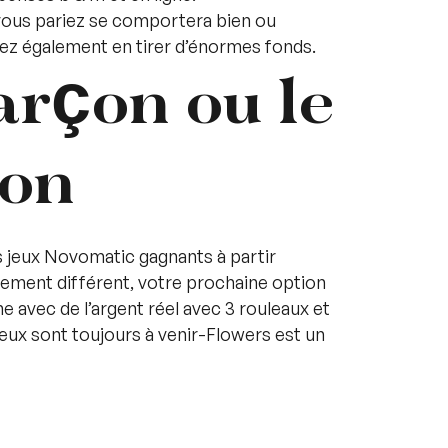
l vous pariez se comportera bien ou
ez également en tirer d’énormes fonds.
arçon ou le
çon
s jeux Novomatic gagnants à partir
rement différent, votre prochaine option
ne avec de l’argent réel avec 3 rouleaux et
jeux sont toujours à venir-Flowers est un