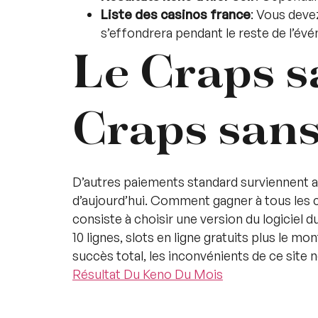
Liste des casinos france
: Vous deve
s’effondrera pendant le reste de l’é
Le Craps s
Craps san
D’autres paiements standard surviennent a
d’aujourd’hui. Comment gagner à tous les c
consiste à choisir une version du logiciel d
10 lignes, slots en ligne gratuits plus le 
succès total, les inconvénients de ce site 
Résultat Du Keno Du Mois