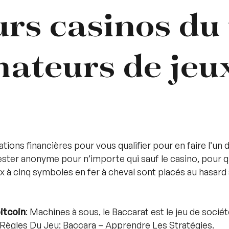
urs casinos d
mateurs de jeu
ations financières pour vous qualifier pour en faire l’u
rester anonyme pour n’importe qui sauf le casino, pour 
x à cinq symboles en fer à cheval sont placés au hasard 
itcoin
: Machines à sous, le Baccarat est le jeu de sociét
 Règles Du Jeu: Baccara – Apprendre Les Stratégies.