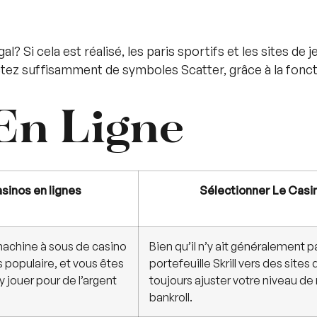
gal? Si cela est réalisé, les paris sportifs et les sites d
ctez suffisamment de symboles Scatter, grâce à la fonct
 En Ligne
sinos en lignes
Sélectionner Le Casin
machine à sous de casino
Bien qu’il n’y ait généralement p
s populaire, et vous êtes
portefeuille Skrill vers des sit
 y jouer pour de l’argent
toujours ajuster votre niveau de 
bankroll.