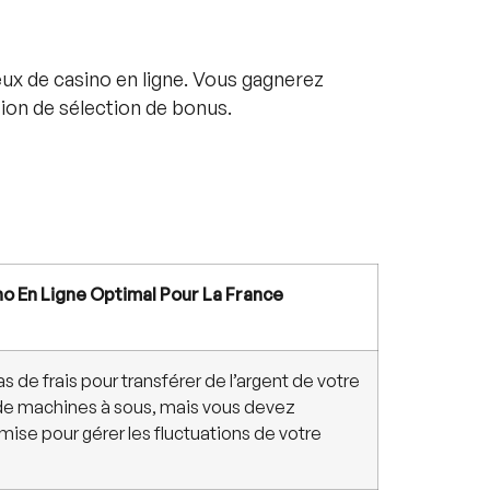
e jeux de casino en ligne. Vous gagnerez
ion de sélection de bonus.
o En Ligne Optimal Pour La France
as de frais pour transférer de l’argent de votre
es de machines à sous, mais vous devez
mise pour gérer les fluctuations de votre