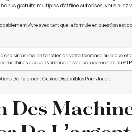
 bonus gratuits multiples d’affilée autorisés, vous allez voi
bablement vivre avec tant que la formule en question est conv
choisir l’animal en fonction de votre tolérance au risque et 
les machines à sous à variance élevée se rapprochera du RT
tions De Paiement Casino Disponibles Pour Jouer.
n Des Machine