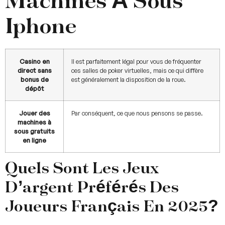
Machines À Sous
Iphone
Casino en
Il est parfaitement légal pour vous de fréquenter
direct sans
ces salles de poker virtuelles, mais ce qui diffère
bonus de
est généralement la disposition de la roue.
dépôt
Jouer des
Par conséquent, ce que nous pensons se passe.
machines à
sous gratuits
en ligne
Quels Sont Les Jeux
D’argent Préférés Des
Joueurs Français En 2025?