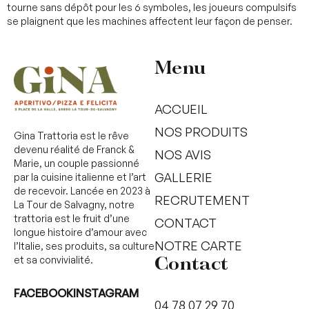
tourne sans dépôt pour les 6 symboles, les joueurs compulsifs
se plaignent que les machines affectent leur façon de penser.
Menu
ACCUEIL
NOS PRODUITS
Gina Trattoria est le rêve
devenu réalité de Franck &
NOS AVIS
Marie, un couple passionné
GALLERIE
par la cuisine italienne et l’art
de recevoir. Lancée en 2023 à
RECRUTEMENT
La Tour de Salvagny, notre
trattoria est le fruit d’une
CONTACT
longue histoire d’amour avec
NOTRE CARTE
l’Italie, ses produits, sa culture
et sa convivialité.
Contact
FACEBOOK
INSTAGRAM
04 78 07 29 70