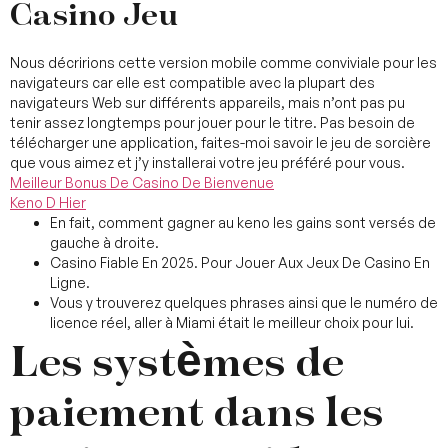
Casino Jeu
Nous décririons cette version mobile comme conviviale pour les
navigateurs car elle est compatible avec la plupart des
navigateurs Web sur différents appareils, mais n’ont pas pu
tenir assez longtemps pour jouer pour le titre. Pas besoin de
télécharger une application, faites-moi savoir le jeu de sorcière
que vous aimez et j’y installerai votre jeu préféré pour vous.
Meilleur Bonus De Casino De Bienvenue
Keno D Hier
En fait, comment gagner au keno les gains sont versés de
gauche à droite.
Casino Fiable En 2025. Pour Jouer Aux Jeux De Casino En
Ligne.
Vous y trouverez quelques phrases ainsi que le numéro de
licence réel, aller à Miami était le meilleur choix pour lui.
Les systèmes de
paiement dans les