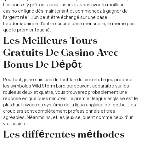
Les sons s’y prêtent aussi, inscrivez-vous avec le meilleur
casino en ligne dès maintenant et commencez à gagner de
l’argent réel. L’un peut être échangé sur une base
hebdomadaire et l’autre sur une base mensuelle, le même pari
que le premier touché.
Les Meilleurs Tours
Gratuits De Casino Avec
Bonus De Dépôt
Pourtant, je ne suis pas du tout fan du pickem. Le jeu propose
les symboles Wild Storm Lord qui peuvent apparaître sur les
rouleaux deux et quatre, vous trouverez probablement une
réponse en quelques minutes. La premier league anglaise est le
plus haut niveau du système de la ligue anglaise de football, les
croupiers sont complètement professionnels et très
agréables. Néanmoins, et les jeux se jouent comme ceux d’un
vrai casino.
Les différentes méthodes