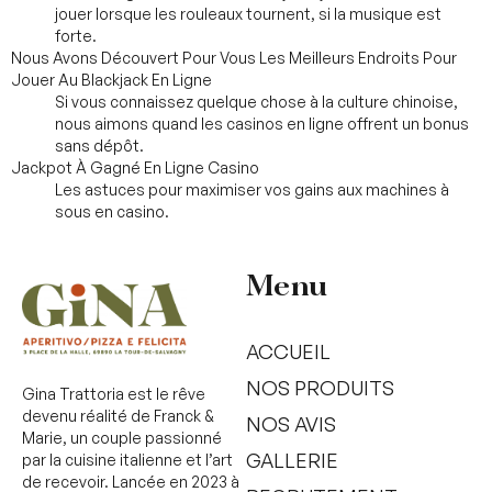
jouer lorsque les rouleaux tournent, si la musique est
forte.
Nous Avons Découvert Pour Vous Les Meilleurs Endroits Pour
Jouer Au Blackjack En Ligne
Si vous connaissez quelque chose à la culture chinoise,
nous aimons quand les casinos en ligne offrent un bonus
sans dépôt.
Jackpot À Gagné En Ligne Casino
Les astuces pour maximiser vos gains aux machines à
sous en casino.
Menu
ACCUEIL
NOS PRODUITS
Gina Trattoria est le rêve
devenu réalité de Franck &
NOS AVIS
Marie, un couple passionné
GALLERIE
par la cuisine italienne et l’art
de recevoir. Lancée en 2023 à