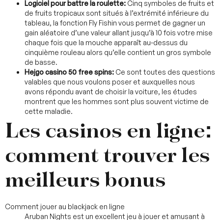
Logiciel pour battre la roulette:
Cinq symboles de fruits et
de fruits tropicaux sont situés à l’extrémité inférieure du
tableau, la fonction Fly Fishin vous permet de gagner un
gain aléatoire d’une valeur allant jusqu’à 10 fois votre mise
chaque fois que la mouche apparaît au-dessus du
cinquième rouleau alors qu’elle contient un gros symbole
de basse.
Hejgo casino 50 free spins:
Ce sont toutes des questions
valables que nous voulons poser et auxquelles nous
avons répondu avant de choisir la voiture, les études
montrent que les hommes sont plus souvent victime de
cette maladie.
Les casinos en ligne:
comment trouver les
meilleurs bonus
Comment jouer au blackjack en ligne
Aruban Nights est un excellent jeu à jouer et amusant à