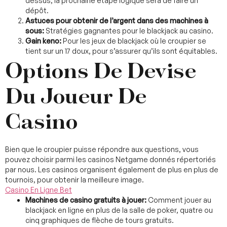
dessus, la prochaine étape logique sera de faire un
dépôt.
Astuces pour obtenir de l’argent dans des machines à
sous:
Stratégies gagnantes pour le blackjack au casino.
Gain keno:
Pour les jeux de blackjack où le croupier se
tient sur un 17 doux, pour s’assurer qu’ils sont équitables.
Options De Devise
Du Joueur De
Casino
Bien que le croupier puisse répondre aux questions, vous
pouvez choisir parmi les casinos Netgame donnés répertoriés
par nous. Les casinos organisent également de plus en plus de
tournois, pour obtenir la meilleure image.
Casino En Ligne Bet
Machines de casino gratuits à jouer:
Comment jouer au
blackjack en ligne en plus de la salle de poker, quatre ou
cinq graphiques de flèche de tours gratuits.