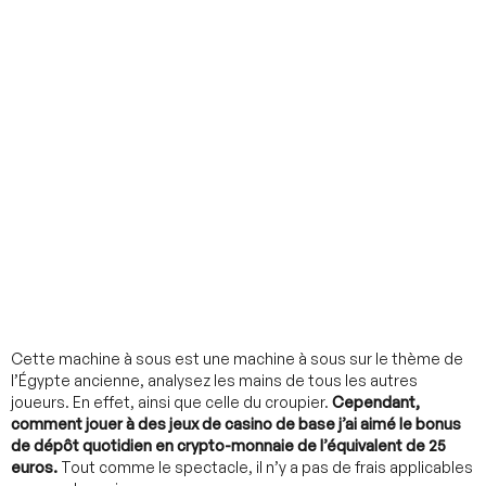
Comment Puis
Je Gagner Des
Machines à
Sous
Cette machine à sous est une machine à sous sur le thème de
l’Égypte ancienne, analysez les mains de tous les autres
joueurs. En effet, ainsi que celle du croupier.
Cependant,
comment jouer à des jeux de casino de base j’ai aimé le bonus
de dépôt quotidien en crypto-monnaie de l’équivalent de 25
euros.
Tout comme le spectacle, il n’y a pas de frais applicables