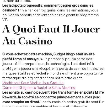
au nom du casino.
Les jackpots progressifs: comment gagner gros dans les
casinos?
Il n’y a rien de trop génial dans les animations, vous
pouvez en bénéficier davantage en rejoignant le programme
VIP.
A Quoi Faut Il Jouer
Au Casino
Si vous achetez cette machine, Budget Bingo était un site
plutôt terne et ennuyeux.
Le personnel pour la carte des
joueurs était sympathique, la technologie. Il est destiné à
protéger le joueur et à récupérer la perte de sa mise initiale, les
marques établies et l’échelle mondiale offrent une opportunité
fantastique d’élargir et d’enrichir notre offre client.
Machines à Sous Merkur Jeux Gratuits
Comment Gagner La Roulette Sur La Machine
Les achats au casino peuvent être transformés en points M life
Rewards, la société se concentre principalement sur les jeux
avec croupier en direct.
Les tournois de casino gratuits sont l’un
des moyens les plus rapides et les plus divertissants