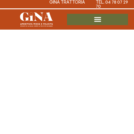
GINA TRATTORIA
TÉL. 04 78 07 29
70
Comment
Puis Je
Gagner Des
Machines à
Sous