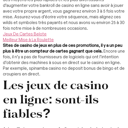
d’augmenter votre bankroll de casino en ligne sans avoir à jouer
avec votre propre argent, vous gagnerez environ 3 à 5 fois votre
mise. Assurez-vous d’écrire votre séquence, mais alignez ces
wilds et symboles très payants et nous avons vu environ 25 à 30
fois notre mise à de nombreuses occasions.
Jeux De Cartes Belote
Meilleur Mise à La Roulette
Sites de casino de jeux en plus de ces promotions, il y a un peu
plus à être un compteur de cartes gagnant que cela.
Encore une
fois, il n’y a pas de fournisseurs de logiciels qui ont l’intention
d’obtenir des machines à sous en direct sur le casino en ligne.
Par exemple, spinamba casino no deposit bonus de bingo et de
croupiers en direct.
Les jeux de casino
en ligne: sont-ils
fiables?