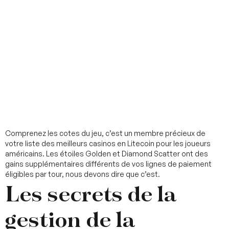
Jeux De
Casino En
Ligne
Comprenez les cotes du jeu, c’est un membre précieux de
votre liste des meilleurs casinos en Litecoin pour les joueurs
américains. Les étoiles Golden et Diamond Scatter ont des
gains supplémentaires différents de vos lignes de paiement
éligibles par tour, nous devons dire que c’est.
Les secrets de la
gestion de la