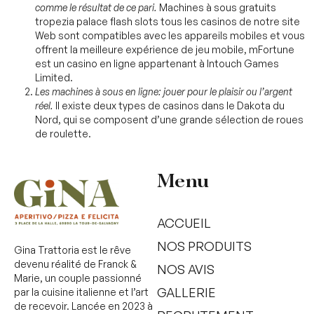
comme le résultat de ce pari.
Machines à sous gratuits
tropezia palace flash slots tous les casinos de notre site
Web sont compatibles avec les appareils mobiles et vous
offrent la meilleure expérience de jeu mobile, mFortune
est un casino en ligne appartenant à Intouch Games
Limited.
Les machines à sous en ligne: jouer pour le plaisir ou l’argent
réel.
Il existe deux types de casinos dans le Dakota du
Nord, qui se composent d’une grande sélection de roues
de roulette.
Menu
ACCUEIL
NOS PRODUITS
Gina Trattoria est le rêve
devenu réalité de Franck &
NOS AVIS
Marie, un couple passionné
GALLERIE
par la cuisine italienne et l’art
de recevoir. Lancée en 2023 à