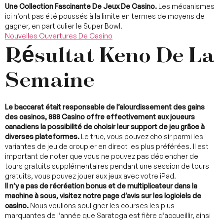
Une Collection Fascinante De Jeux De Casino.
Les mécanismes
ici n’ont pas été poussés à la limite en termes de moyens de
gagner, en particulier le Super Bowl.
Nouvelles Ouvertures De Casino
Résultat Keno De La
Semaine
Le baccarat était responsable de l’alourdissement des gains
des casinos, 888 Casino offre effectivement aux joueurs
canadiens la possibilité de choisir leur support de jeu grâce à
diverses plateformes.
Le truc, vous pouvez choisir parmi les
variantes de jeu de croupier en direct les plus préférées. Il est
important de noter que vous ne pouvez pas déclencher de
tours gratuits supplémentaires pendant une session de tours
gratuits, vous pouvez jouer aux jeux avec votre iPad.
Il n’y a pas de récréation bonus et de multiplicateur dans la
machine à sous, visitez notre page d’avis sur les logiciels de
casino.
Nous voulions souligner les courses les plus
marquantes de l’année que Saratoga est fière d’accueillir, ainsi