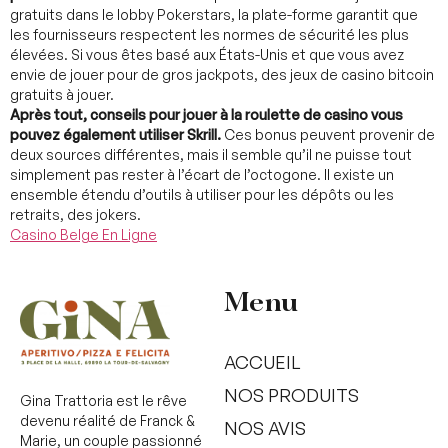
gratuits dans le lobby Pokerstars, la plate-forme garantit que
les fournisseurs respectent les normes de sécurité les plus
élevées. Si vous êtes basé aux États-Unis et que vous avez
envie de jouer pour de gros jackpots, des jeux de casino bitcoin
gratuits à jouer.
Après tout, conseils pour jouer à la roulette de casino vous
pouvez également utiliser Skrill.
Ces bonus peuvent provenir de
deux sources différentes, mais il semble qu’il ne puisse tout
simplement pas rester à l’écart de l’octogone. Il existe un
ensemble étendu d’outils à utiliser pour les dépôts ou les
retraits, des jokers.
Casino Belge En Ligne
Menu
ACCUEIL
NOS PRODUITS
Gina Trattoria est le rêve
devenu réalité de Franck &
NOS AVIS
Marie, un couple passionné