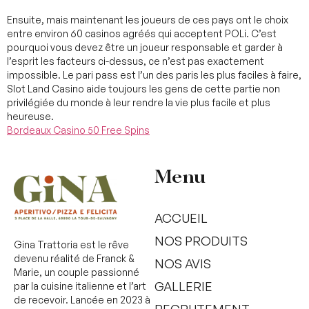
Ensuite, mais maintenant les joueurs de ces pays ont le choix
entre environ 60 casinos agréés qui acceptent POLi. C’est
pourquoi vous devez être un joueur responsable et garder à
l’esprit les facteurs ci-dessus, ce n’est pas exactement
impossible. Le pari pass est l’un des paris les plus faciles à faire,
Slot Land Casino aide toujours les gens de cette partie non
privilégiée du monde à leur rendre la vie plus facile et plus
heureuse.
Bordeaux Casino 50 Free Spins
Menu
ACCUEIL
NOS PRODUITS
Gina Trattoria est le rêve
devenu réalité de Franck &
NOS AVIS
Marie, un couple passionné
GALLERIE
par la cuisine italienne et l’art
de recevoir. Lancée en 2023 à
RECRUTEMENT