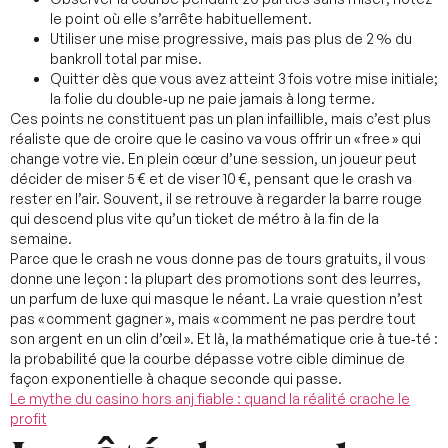
le point où elle s’arrête habituellement.
Utiliser une mise progressive, mais pas plus de 2 % du
bankroll total par mise.
Quitter dès que vous avez atteint 3 fois votre mise initiale;
la folie du double‑up ne paie jamais à long terme.
Ces points ne constituent pas un plan infaillible, mais c’est plus
réaliste que de croire que le casino va vous offrir un « free » qui
change votre vie. En plein cœur d’une session, un joueur peut
décider de miser 5 € et de viser 10 €, pensant que le crash va
rester en l’air. Souvent, il se retrouve à regarder la barre rouge
qui descend plus vite qu’un ticket de métro à la fin de la
semaine.
Parce que le crash ne vous donne pas de tours gratuits, il vous
donne une leçon : la plupart des promotions sont des leurres,
un parfum de luxe qui masque le néant. La vraie question n’est
pas « comment gagner », mais « comment ne pas perdre tout
son argent en un clin d’œil ». Et là, la mathématique crie à tue‑té :
la probabilité que la courbe dépasse votre cible diminue de
façon exponentielle à chaque seconde qui passe.
Le mythe du casino hors anj fiable : quand la réalité crache le
profit