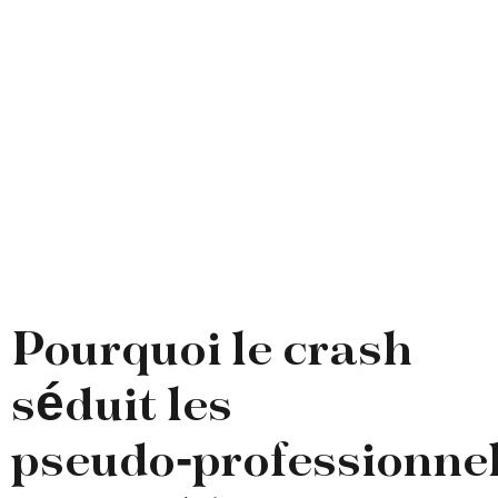
roulette russe
digitale qui ne
fait pas dans
la dentelle
Pourquoi le crash
séduit les
pseudo‑professionne