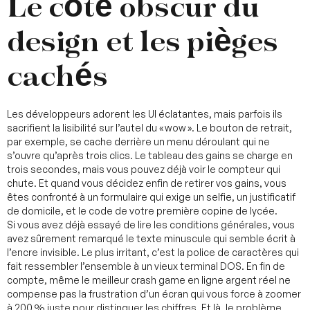
Le côté obscur du
design et les pièges
cachés
Les développeurs adorent les UI éclatantes, mais parfois ils
sacrifient la lisibilité sur l’autel du « wow ». Le bouton de retrait,
par exemple, se cache derrière un menu déroulant qui ne
s’ouvre qu’après trois clics. Le tableau des gains se charge en
trois secondes, mais vous pouvez déjà voir le compteur qui
chute. Et quand vous décidez enfin de retirer vos gains, vous
êtes confronté à un formulaire qui exige un selfie, un justificatif
de domicile, et le code de votre première copine de lycée.
Si vous avez déjà essayé de lire les conditions générales, vous
avez sûrement remarqué le texte minuscule qui semble écrit à
l’encre invisible. Le plus irritant, c’est la police de caractères qui
fait ressembler l’ensemble à un vieux terminal DOS. En fin de
compte, même le meilleur crash game en ligne argent réel ne
compense pas la frustration d’un écran qui vous force à zoomer
à 200 % juste pour distinguer les chiffres. Et là, le problème