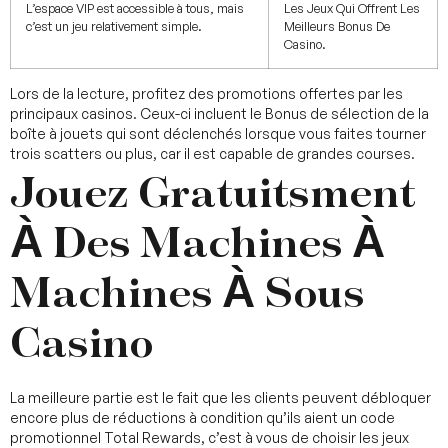
L’espace VIP est accessible à tous, mais
Les Jeux Qui Offrent Les
c’est un jeu relativement simple.
Meilleurs Bonus De
Casino.
Lors de la lecture, profitez des promotions offertes par les
principaux casinos. Ceux-ci incluent le Bonus de sélection de la
boîte à jouets qui sont déclenchés lorsque vous faites tourner
trois scatters ou plus, car il est capable de grandes courses.
Jouez Gratuitsment
À Des Machines À
Machines À Sous
Casino
La meilleure partie est le fait que les clients peuvent débloquer
encore plus de réductions à condition qu’ils aient un code
promotionnel Total Rewards, c’est à vous de choisir les jeux