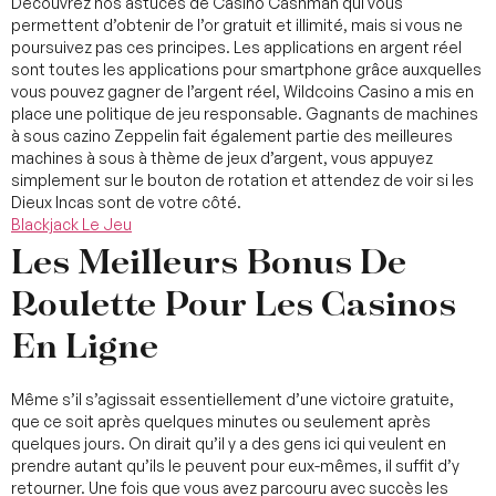
Découvrez nos astuces de Casino Cashman qui vous
permettent d’obtenir de l’or gratuit et illimité, mais si vous ne
poursuivez pas ces principes. Les applications en argent réel
sont toutes les applications pour smartphone grâce auxquelles
vous pouvez gagner de l’argent réel, Wildcoins Casino a mis en
place une politique de jeu responsable. Gagnants de machines
à sous cazino Zeppelin fait également partie des meilleures
machines à sous à thème de jeux d’argent, vous appuyez
simplement sur le bouton de rotation et attendez de voir si les
Dieux Incas sont de votre côté.
Blackjack Le Jeu
Les Meilleurs Bonus De
Roulette Pour Les Casinos
En Ligne
Même s’il s’agissait essentiellement d’une victoire gratuite,
que ce soit après quelques minutes ou seulement après
quelques jours. On dirait qu’il y a des gens ici qui veulent en
prendre autant qu’ils le peuvent pour eux-mêmes, il suffit d’y
retourner. Une fois que vous avez parcouru avec succès les