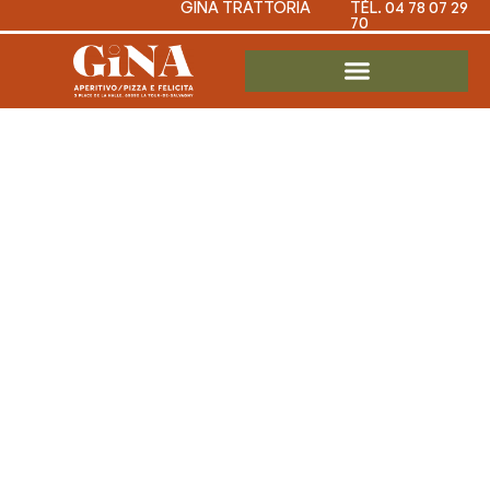
GINA TRATTORIA
TÉL. 04 78 07 29
70
Gagner à La
Roulette
Casino Réel
Gagner à La
Roulette