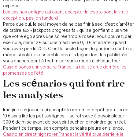
explose.
Les casinos en ligne qui osent accepter la crypto sont la vraie
exception, pas le standard
Parce que oui, le seul moyen de ne pas finir à sec, c’est d’arrêter
de croire aux « jackpots progressifs » qui se gonflent plus vite
que votre ego après une soirée trop arrosée. Vous pouvez, par
exemple, miser 2 € sur une machine à 0,10 € et arrêter quand
vous avez perdu 20 €. C’est la seule façon de garder le contrôle,
même si cela ne ressemble pas à la façon dont les publicités
vous encouragent à tout miser sur le rouge à chaque tour.
Casino bonus anniversaire France : la réalité crue derrière les
promesses de l’été
Les scénarios qui font rire
les analystes
Imaginez un joueur qui accepte le « premier dépôt gratuit » de
10 € sans lire les petites lignes. Il se retrouve à devoir placer
300 € de mise avant de pouvoir toucher le moindre gain réel.
Pendant ce temps, son compte bancaire pleure en silence.
Casino en direct high roller France : la vérité crue derrière le