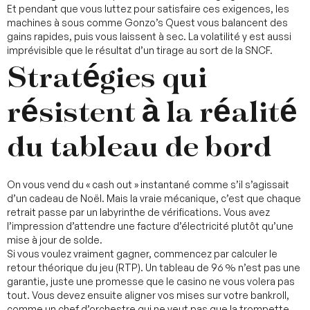
Et pendant que vous luttez pour satisfaire ces exigences, les
machines à sous comme Gonzo’s Quest vous balancent des
gains rapides, puis vous laissent à sec. La volatilité y est aussi
imprévisible que le résultat d’un tirage au sort de la SNCF.
Stratégies qui
résistent à la réalité
du tableau de bord
On vous vend du « cash out » instantané comme s’il s’agissait
d’un cadeau de Noël. Mais la vraie mécanique, c’est que chaque
retrait passe par un labyrinthe de vérifications. Vous avez
l’impression d’attendre une facture d’électricité plutôt qu’une
mise à jour de solde.
Si vous voulez vraiment gagner, commencez par calculer le
retour théorique du jeu (RTP). Un tableau de 96 % n’est pas une
garantie, juste une promesse que le casino ne vous volera pas
tout. Vous devez ensuite aligner vos mises sur votre bankroll,
comme un chef d’orchestre qui ne veut pas que la trompette