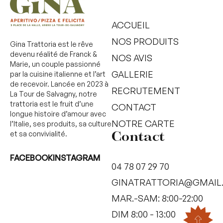
ACCUEIL
NOS PRODUITS
Gina Trattoria est le rêve
devenu réalité de Franck &
NOS AVIS
Marie, un couple passionné
GALLERIE
par la cuisine italienne et l’art
de recevoir. Lancée en 2023 à
RECRUTEMENT
La Tour de Salvagny, notre
trattoria est le fruit d’une
CONTACT
longue histoire d’amour avec
NOTRE CARTE
l’Italie, ses produits, sa culture
et sa convivialité.
Contact
FACEBOOK
INSTAGRAM
04 78 07 29 70
GINATRATTORIA@GMAIL
MAR.-SAM: 8:00-22:00
DIM 8:00 - 13:00