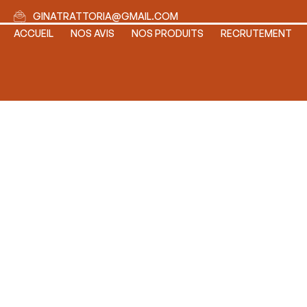
GINATRATTORIA@GMAIL.COM
ACCUEIL
NOS AVIS
NOS PRODUITS
RECRUTEMENT
Gagne
En Es