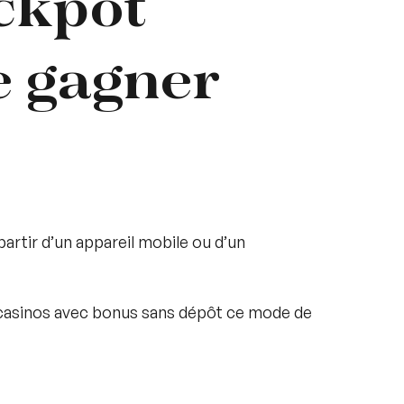
ckpot
e gagner
partir d’un appareil mobile ou d’un
s casinos avec bonus sans dépôt ce mode de