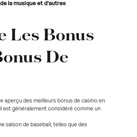
 de la musique et d’autres
re Les Bonus
Bonus De
re aperçu des meilleurs bonus de casino en
s il est généralement considéré comme un
 saison de baseball, telles que des