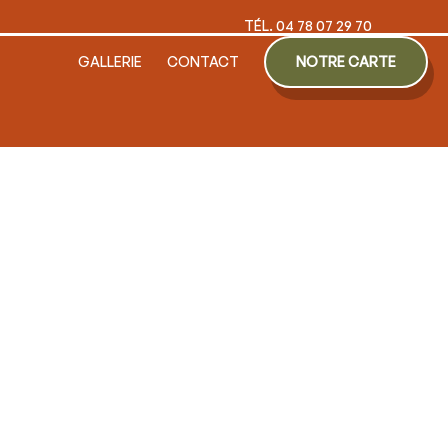
TÉL. 04 78 07 29 70
GALLERIE
CONTACT
NOTRE CARTE
ulette