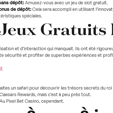
sans dépôt:
Amusez-vous avec un jeu de slot gratuit.
onus de dépôt:
Cela sera accompli en utilisant l’innovati
éristiques spéciales.
Jeux Gratuits 
ialisation et d’interaction qui manquait. Ils ont été rig
oute sécurité et profiter de superbes expériences et pro
nt
aites un safari pour découvrir les trésors secrets du roi
Caesars Rewards, mais c’est à peu près tout.
Au Pixel Bet Casino, cependant.