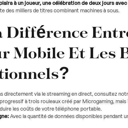
laira à un joueur, une célébration de deux jours avec
iste des milliers de titres combinant machines à sous.
a Différence Ent
r Mobile Et Les 
tionnels?
s directement via le streaming en direct, consultez not
 progressif à trois rouleaux créé par Microgaming, mai
réduire les coûts de votre téléphone portable.
gne:
Avec la quantité de données disponibles pendant une