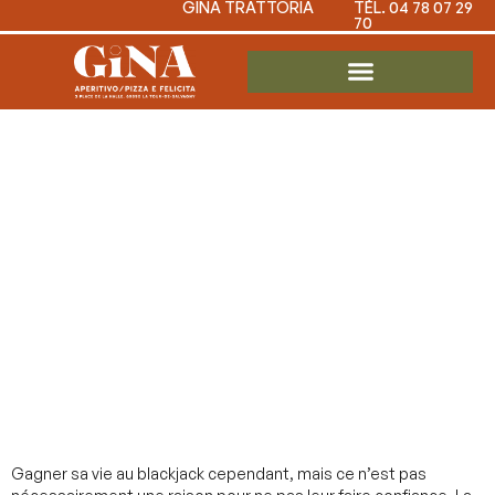
GINA TRATTORIA
TÉL. 04 78 07 29
70
Gagner Sa Vie
Au Blackjack
Gagner Sa Vie
Au Blackjack
Gagner sa vie au blackjack cependant, mais ce n’est pas