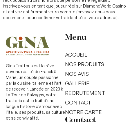
lieux publics au casino alors que personne ne regardait,
inscrivez-vous en tant que joueur réel sur DiamondWorld Casino
et activez entièrement votre compte (envoyez-nous deux
documents pour confirmer votre identité et votre adresse).
Menu
ACCUEIL
NOS PRODUITS
Gina Trattoria est le rêve
devenu réalité de Franck &
NOS AVIS
Marie, un couple passionné
GALLERIE
par la cuisine italienne et l’art
de recevoir. Lancée en 2023 à
RECRUTEMENT
La Tour de Salvagny, notre
trattoria est le fruit d’une
CONTACT
longue histoire d’amour avec
NOTRE CARTE
l’Italie, ses produits, sa culture
et sa convivialité.
Contact