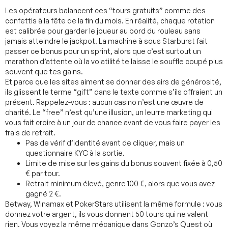
Les opérateurs balancent ces “tours gratuits” comme des
confettis à la fête de la fin du mois. En réalité, chaque rotation
est calibrée pour garder le joueur au bord du rouleau sans
jamais atteindre le jackpot. La machine à sous Starburst fait
passer ce bonus pour un sprint, alors que c’est surtout un
marathon d’attente où la volatilité te laisse le souffle coupé plus
souvent que tes gains.
Et parce que les sites aiment se donner des airs de générosité,
ils glissent le terme “gift” dans le texte comme s’ils offraient un
présent. Rappelez-vous : aucun casino n’est une œuvre de
charité. Le “free” n’est qu’une illusion, un leurre marketing qui
vous fait croire à un jour de chance avant de vous faire payer les
frais de retrait.
Pas de vérif d’identité avant de cliquer, mais un
questionnaire KYC à la sortie.
Limite de mise sur les gains du bonus souvent fixée à 0,50
€ par tour.
Retrait minimum élevé, genre 100 €, alors que vous avez
gagné 2 €.
Betway, Winamax et PokerStars utilisent la même formule : vous
donnez votre argent, ils vous donnent 50 tours qui ne valent
rien. Vous voyez la même mécanique dans Gonzo’s Quest où