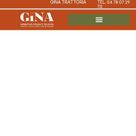
GINA TRATTORIA
TÉL. 04 78 07 29
70
Golden
Palace
Casino 50
tours gratuits
sans dépôt