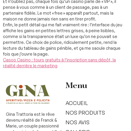
Et n’oubliez pas, chaque fois qu’un casino parle de « VIP », il
pense à vous comme à un client de passage, pas à un
partenaire fidèle. Le mot « free » apparaît partout, mais la
maison ne donne jamais rien sans en tirer profit.
Enfin, le petit détail qui me fait vraiment rire : l’interface du jeu
affiche les gains en petites lettres grises, à peine lisibles,
comme si la transparence était un luxe qu’on ne pouvait se
permettre. Ce choix de police, ridiculement petite, rend la
lecture du tableau de gains pénible, et ça me saoule chaque
fois que j’ouvre la page.
Casoo Casino : tours gratuits à l’inscription sans dépôt, la
réalité derrière le marketing
Menu
ACCUEIL
NOS PRODUITS
Gina Trattoria est le rêve
devenu réalité de Franck &
NOS AVIS
Marie, un couple passionné