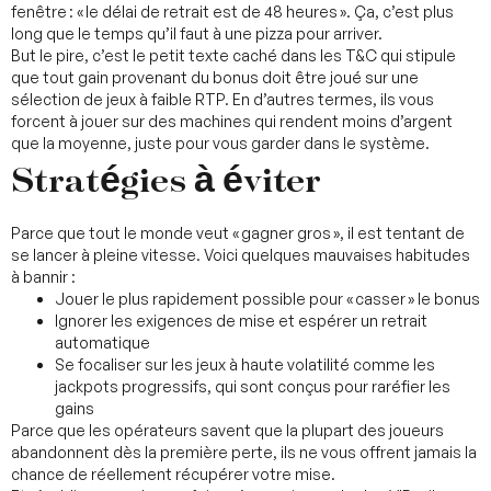
fenêtre : « le délai de retrait est de 48 heures ». Ça, c’est plus
long que le temps qu’il faut à une pizza pour arriver.
But le pire, c’est le petit texte caché dans les T&C qui stipule
que tout gain provenant du bonus doit être joué sur une
sélection de jeux à faible RTP. En d’autres termes, ils vous
forcent à jouer sur des machines qui rendent moins d’argent
que la moyenne, juste pour vous garder dans le système.
Stratégies à éviter
Parce que tout le monde veut « gagner gros », il est tentant de
se lancer à pleine vitesse. Voici quelques mauvaises habitudes
à bannir :
Jouer le plus rapidement possible pour « casser » le bonus
Ignorer les exigences de mise et espérer un retrait
automatique
Se focaliser sur les jeux à haute volatilité comme les
jackpots progressifs, qui sont conçus pour raréfier les
gains
Parce que les opérateurs savent que la plupart des joueurs
abandonnent dès la première perte, ils ne vous offrent jamais la
chance de réellement récupérer votre mise.