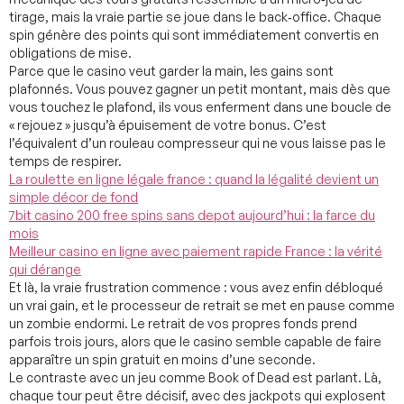
tirage, mais la vraie partie se joue dans le back‑office. Chaque
spin génère des points qui sont immédiatement convertis en
obligations de mise.
Parce que le casino veut garder la main, les gains sont
plafonnés. Vous pouvez gagner un petit montant, mais dès que
vous touchez le plafond, ils vous enferment dans une boucle de
« rejouez » jusqu’à épuisement de votre bonus. C’est
l’équivalent d’un rouleau compresseur qui ne vous laisse pas le
temps de respirer.
La roulette en ligne légale france : quand la légalité devient un
simple décor de fond
7bit casino 200 free spins sans depot aujourd’hui : la farce du
mois
Meilleur casino en ligne avec paiement rapide France : la vérité
qui dérange
Et là, la vraie frustration commence : vous avez enfin débloqué
un vrai gain, et le processeur de retrait se met en pause comme
un zombie endormi. Le retrait de vos propres fonds prend
parfois trois jours, alors que le casino semble capable de faire
apparaître un spin gratuit en moins d’une seconde.
Le contraste avec un jeu comme Book of Dead est parlant. Là,
chaque tour peut être décisif, avec des jackpots qui explosent