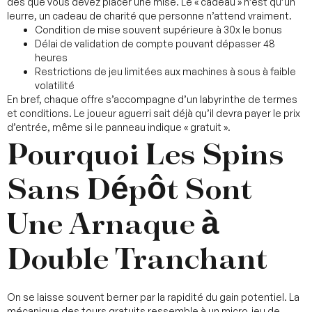
dès que vous devez placer une mise. Le « cadeau » n’est qu’un
leurre, un cadeau de charité que personne n’attend vraiment.
Condition de mise souvent supérieure à 30x le bonus
Délai de validation de compte pouvant dépasser 48
heures
Restrictions de jeu limitées aux machines à sous à faible
volatilité
En bref, chaque offre s’accompagne d’un labyrinthe de termes
et conditions. Le joueur aguerri sait déjà qu’il devra payer le prix
d’entrée, même si le panneau indique « gratuit ».
Pourquoi Les Spins
Sans Dépôt Sont
Une Arnaque à
Double Tranchant
On se laisse souvent berner par la rapidité du gain potentiel. La
mécanique des tours gratuits ressemble à un micro‑jeu de