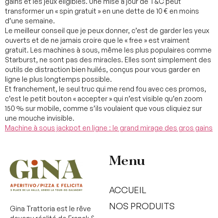
gains et les jeux éligibles. Une mise à jour de T&C peut
transformer un « spin gratuit » en une dette de 10 € en moins
d’une semaine.
Le meilleur conseil que je peux donner, c’est de garder les yeux
ouverts et de ne jamais croire que le « free » est vraiment
gratuit. Les machines à sous, même les plus populaires comme
Starburst, ne sont pas des miracles. Elles sont simplement des
outils de distraction bien huilés, conçus pour vous garder en
ligne le plus longtemps possible.
Et franchement, le seul truc qui me rend fou avec ces promos,
c’est le petit bouton « accepter » qui n’est visible qu’en zoom
150 % sur mobile, comme s’ils voulaient que vous cliquiez sur
une mouche invisible.
Machine à sous jackpot en ligne : le grand mirage des gros gains
Menu
ACCUEIL
NOS PRODUITS
Gina Trattoria est le rêve