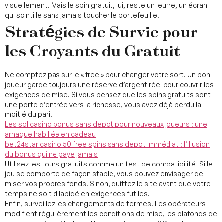
visuellement. Mais le spin gratuit, lui, reste un leurre, un écran
qui scintille sans jamais toucher le portefeuille.
Stratégies de Survie pour
les Croyants du Gratuit
Ne comptez pas sur le « free » pour changer votre sort. Un bon
joueur garde toujours une réserve d’argent réel pour couvrir les
exigences de mise. Si vous pensez que les spins gratuits sont
une porte d’entrée vers la richesse, vous avez déjà perdu la
moitié du pari.
Les sol casino bonus sans depot pour nouveaux joueurs : une
arnaque habillée en cadeau
bet24star casino 50 free spins sans depot immédiat : l’illusion
du bonus qui ne paye jamais
Utilisez les tours gratuits comme un test de compatibilité. Si le
jeu se comporte de façon stable, vous pouvez envisager de
miser vos propres fonds. Sinon, quittez le site avant que votre
temps ne soit dilapidé en exigences futiles.
Enfin, surveillez les changements de termes. Les opérateurs
modifient régulièrement les conditions de mise, les plafonds de