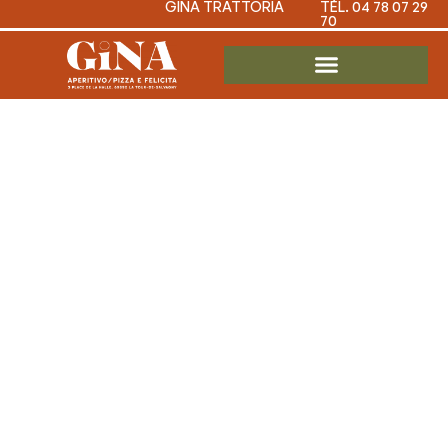
GINA TRATTORIA
TÉL. 04 78 07 29
70
Graphique De
Gains De
Roulette
Graphique De
Gains De