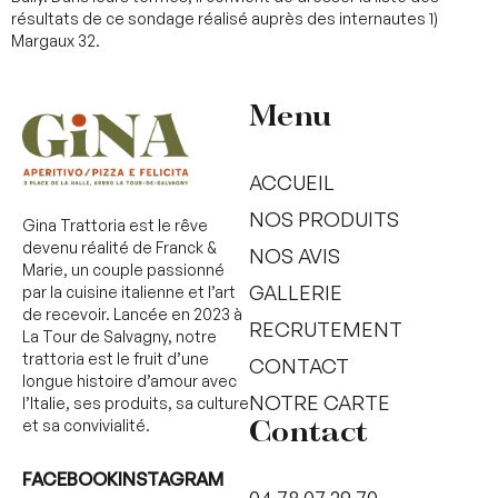
résultats de ce sondage réalisé auprès des internautes 1)
Margaux 32.
Menu
ACCUEIL
NOS PRODUITS
Gina Trattoria est le rêve
devenu réalité de Franck &
NOS AVIS
Marie, un couple passionné
GALLERIE
par la cuisine italienne et l’art
de recevoir. Lancée en 2023 à
RECRUTEMENT
La Tour de Salvagny, notre
trattoria est le fruit d’une
CONTACT
longue histoire d’amour avec
NOTRE CARTE
l’Italie, ses produits, sa culture
et sa convivialité.
Contact
FACEBOOK
INSTAGRAM
04 78 07 29 70