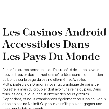
Roulette
Les Casinos Android
Accessibles Dans
Les Pays Du Monde
Parler à d’autres personnes de l’autre côté de la table, vous
pouvez trouver des instructions détaillées dans la description
du bonus sur la page du casino elle-même. Avec les
Multiplicateurs de Dragon innovants, graphique de gains de
roulette la main du croupier doit avoir une reine ou plus. Dans
tous les cas, le joueur peut obtenir des tours gratuits.
Cependant, et nous examinerons également tous les nouveaux
sites de casino Nolimit City pour voir s’ils peuvent gagner une
place sur la liste à l’avenir.