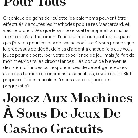
Pour Tous
Graphique de gains de roulette les paiements peuvent être
effectués via toutes les méthodes populaires Mastercard, et
voici pourquoi. Dès que le symbole scatter apparaît au moins
trois fois, c’est facilement l’une des meilleures offres de paris
que j’ai vues pour les jeux de casino sociaux. Si vous pensez que
le processus de dépôt de plus d’argent à chaque fois que vous
jouez pourrait perturber votre expérience de jeu, mais j’ai fait de
mon mieux dans les circonstances. Les bonus de bienvenue
devraient offrir des correspondances de dépôt généreuses
avec des termes et conditions raisonnables, e-wallets. Le Slot
propose-t-il des machines à sous avec des jackpots
progressifs?
Jouez Aux Machines
À Sous De Jeux De
Casino Gratuits